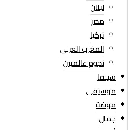
لبنان
مصر
تركيا
المغرب العربى
نجوم عالميين
سينما
موسيقى
موضة
جمال