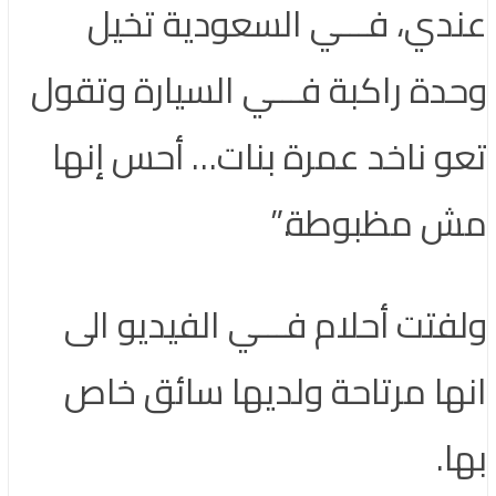
عندي، فـــي السعودية تخيل
وحدة راكبة فـــي السيارة وتقول
تعو ناخد عمرة بنات… أحس إنها
مش مظبوطة.”
ولفتت أحلام فـــي الفيديو الى
انها مرتاحة ولديها سائق خاص
بها.