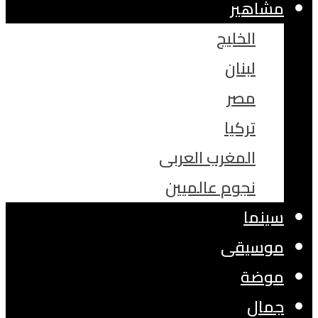
مشاهير
الخليج
لبنان
مصر
تركيا
المغرب العربى
نجوم عالميين
سينما
موسيقى
موضة
جمال