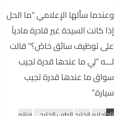
وعندما سألها الإعلامي “ما الحل
إذا كانت السيدة غير قادرة مادياً
على توظيف سائق خاصّ؟” قالت
لـــه “لي ما عندها قدرة تجيب
سواق ما عندها قدرة تجيب
سيارة.”
تاج
احلام
الخليج
الطرب الخليجى
فنانو