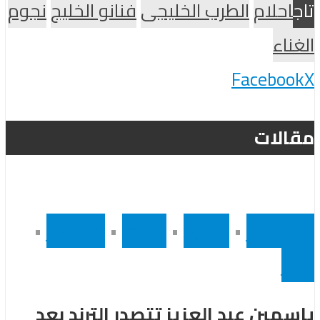
تاج
احلام
الطرب الخليجى
فنانو الخليج
نجوم
الغناء
Facebook
X
مقالات
أخر الاخبار
•
رئيسى
•
سينما
•
مشاهير
•
مصر
ياسمين عبد العزيز تتصدر الترند بعد