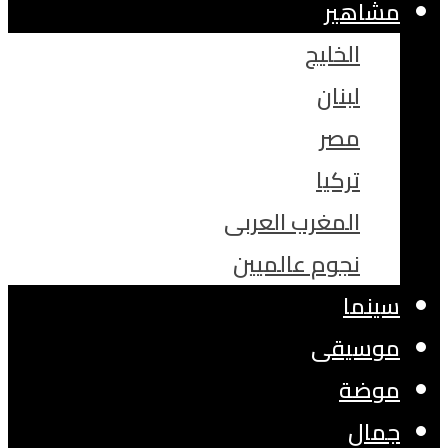
مشاهير
الخليج
لبنان
مصر
تركيا
المغرب العربى
نجوم عالميين
سينما
موسيقى
موضة
جمال