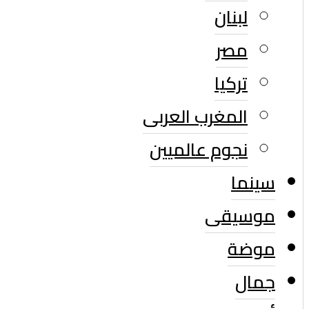
لبنان
مصر
تركيا
المغرب العربى
نجوم عالميين
سينما
موسيقى
موضة
جمال