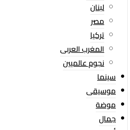
لبنان
مصر
تركيا
المغرب العربى
نجوم عالميين
سينما
موسيقى
موضة
جمال