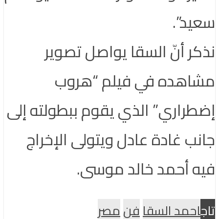
سعيد”.
نذكر أنّ السقا يواصل تصوير
مشاهده في فيلم “هروب
إضطراري” الذي يقوم ببطولته إلى
جانب غادة عادل ويتولى الإخراج
فيه أحمد خالد موسى.
تاج
احمد السقا
فن
مصر