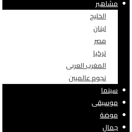
مشاهير
الخليج
لبنان
مصر
تركيا
المغرب العربى
نجوم عالميين
سينما
موسيقى
موضة
جمال