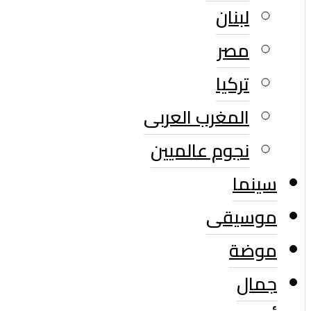
لبنان
مصر
تركيا
المغرب العربى
نجوم عالميين
سينما
موسيقى
موضة
جمال