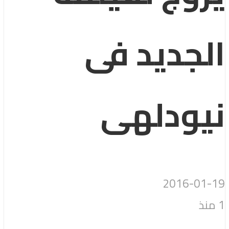
الجديد فى
نيودلهى
2016-01-19
1 منذ