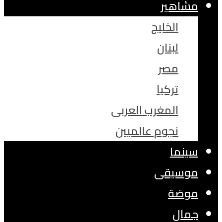
مشاهير
الخليج
لبنان
مصر
تركيا
المغرب العربى
نجوم عالميين
سينما
موسيقى
موضة
جمال