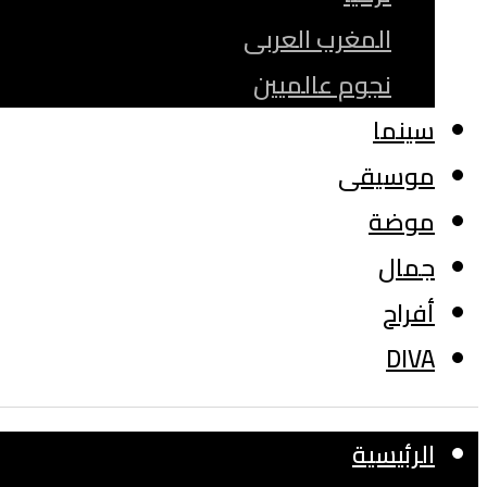
المغرب العربى
نجوم عالميين
سينما
موسيقى
موضة
جمال
أفراح
DIVA
الرئيسية