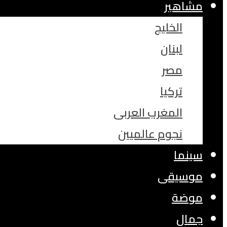
مشاهير
الخليج
لبنان
مصر
تركيا
المغرب العربى
نجوم عالميين
سينما
موسيقى
موضة
جمال