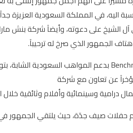
ره مشيراً على أنهم أجمل جمهور إلتقى به 
 عظيمة بالنسبة اليه، في المملكة السعودية العزيزة ج
تاف الجمهور الذي صرخ له ترحيباً.
بالإضافة الى استمرار شركة بنش مارك Benchmark بدعم المو
 مؤخراً عن تعاون مع شركة
 درامية وسينمائية وأفلام وثائقية خلال الف
حفلات صيف جدّة، حيث يلتقي الجمهور في ال