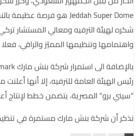
الحارّ من قِبل الجمهور السعودي، وكرّر شك
Jeddah Super Dome هو فرصة
واهتمامها وتنظيمها المميّز والراقي، فعلا ه
رئيس الهيئة العامة للترفيه، إلا أنها أعلنت
“سيني برو” المصرية، يتضمن خطط لإنتاج أعمال
نذكر أن شركة بنش مارك مستمرة في تنظيم 