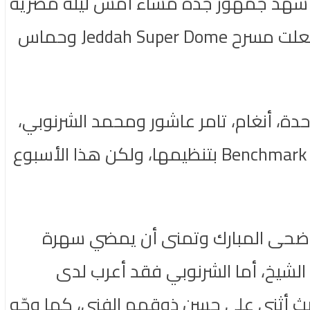
ك، شهد جمهور جدّة مساء أمس ليلة مصرية
بامتياز، حيث جمعت شركة بنش مارك Benchmark تريو من نجوم مصر في ليلة صاخبة أشعلت مسرح Jeddah Super Dome وحماس
واحدة، أنغام، تامر عاشور ومحمد الشرنوبي،
في سهرة عاصفة ضمن فعاليات حفلات صيف جدة 2021 ، التي تستمر شركة بنش مارك Benchmark بتنظيمها، ولكن هذا الأسبوع
 الأضحى المبارك وتمنى أن يمضي سهرة
 الشيخ، أما الشرنوبي فقد أعرب لدى
ث أثنى على حسن ذوقهم الفني، كما وجّه