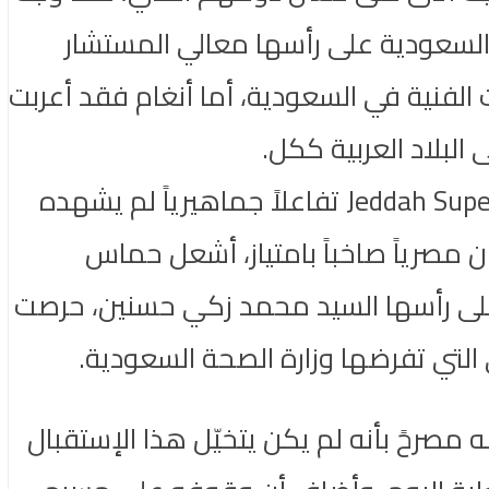
 السعودية على رأسها معالي المستشار
 الفنية في السعودية، أما أنغام فقد أعربت
لبلاد العربية ككل.
قدّم الحفل وجوه الإعلام السعودي دينا يحيى وسامي جميل، حيث شهد مسرح Jeddah Super Dome تفاعلاً جماهيرياً لم يشهده
 مصرياً صاخباً بامتياز، أشعل حماس
 على رأسها السيد محمد زكي حسنين، حرصت
 التي تفرضها وزارة الصحة السعودية.
مصرحً بأنه لم يكن يتخيّل هذا الإستقبال