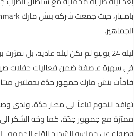
بعد ليلة طربية مخمليّة مع سلطان الطرب 
الجماهير.
ليلة 24 يونيو لم تكن ليلة عادية، بل 
فاجأت بنش مارك جمهور جدّة بحفلتين متتال
توافد النجوم تباعاً الى مطار جدّة، ولدى 
مميّزة مع جمهور جدّة، كما وجّه الشكر الى
وصوله عن حماسه الشديد للقاء الجمهور ا