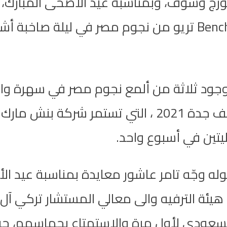
جورج وسّوف، وبمناسبة عيد الأضحى المبار
تميّزت بوجود ثلاثة من ألمع نجوم مصر في سهرة 
يتين في أسبوع واحد.
وصوله وجّه تامر عاشور معايدة بمناسبة عيد
 هيئة الترفيه والى معالي المستشار تركي آل
لسعودي لأول مرة والإستمتاع بحماسهم، حي