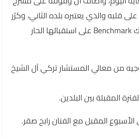
لغاية اليوم، وأضاف أن وقوفه على مسرح
داً على قلبه والذي يعتبره بلده الثاني، وكرّر
شكره لهيئة الترفيه ومعالي المستشار تركي آل الشيخ على دعوته، وأيضاً شركة بنش مارك Benchmark على استقبالها الحار
اهب السعودية الشابة، بتوجيه من معالي المستشار تركي آل الشيخ
ترة المقبلة بين البلدين.
أسبوع المقبل مع الفنان رابح صقر.