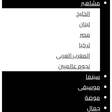
مشاهير
الخليج
لبنان
مصر
تركيا
المغرب العربى
نجوم عالميين
سينما
موسيقى
موضة
جمال