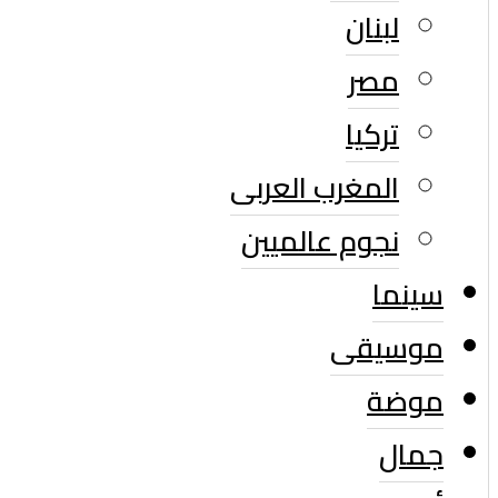
لبنان
مصر
تركيا
المغرب العربى
نجوم عالميين
سينما
موسيقى
موضة
جمال