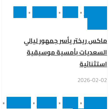
أخر الاخبار
•
رئيسى
•
موسيقى
•
نجوم
عالميين
ماكس ريختر يأسر جمهور ليالي
السعديات بأمسية موسيقية
استثنائية
2026-02-02
أخر الاخبار
•
رئيسى
•
مشاهير
•
موسيقى
•