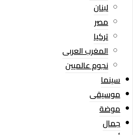
لبنان
مصر
تركيا
المغرب العربى
نجوم عالميين
سينما
موسيقى
موضة
جمال