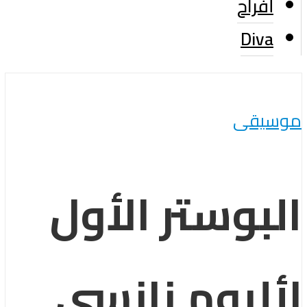
أفراح
Diva
موسيقى
البوستر الأول
لألبوم نانسي