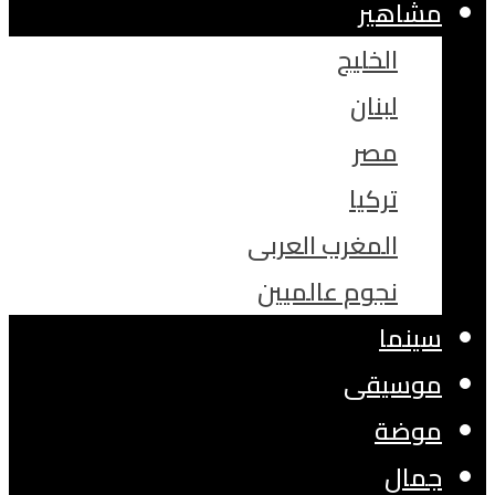
مشاهير
الخليج
لبنان
مصر
تركيا
المغرب العربى
نجوم عالميين
سينما
موسيقى
موضة
جمال