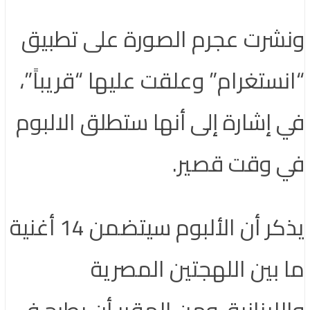
ونشرت عجرم الصورة على تطبيق
“انستغرام” وعلقت عليها “قريباً”،
في إشارة إلى أنها ستطلق الالبوم
في وقت قصير.
يذكر أن الألبوم سيتضمن 14 أغنية
ما بين اللهجتين المصرية
واللبنانية، ومن المقرر أن يطرح في