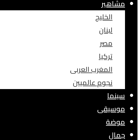
مشاهير
الخليج
لبنان
مصر
تركيا
المغرب العربى
نجوم عالميين
سينما
موسيقى
موضة
جمال