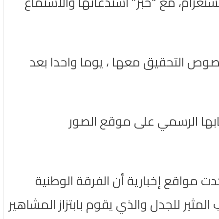
ستغرام، مع “خبر” استدعائها والاستماع
خصوص التحقيق معها ، يوما واحدا بعد
ابها الرسمي على موقع الصور
 مواقع إخبارية أن الفرقة الوطنية
مثير للجدل والذي يقوم بابتزاز المشاهير