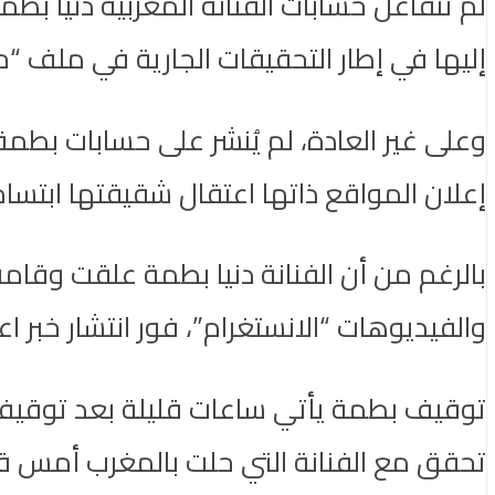
لم تتفاعل حسابات الفنانة المغربية دنيا بط
إليها في إطار التحقيقات الجارية في ملف “ح
وعلى غير العادة، لم يُنشر على حسابات بطم
إعلان المواقع ذاتها اعتقال شقيقتها ابتسام
بالرغم من أن الفنانة دنيا بطمة علقت وقا
والفيديوهات “الانستغرام”، فور انتشار خبر ا
توقيف بطمة يأتي ساعات قليلة بعد توقيف 
تحقق مع الفنانة التي حلت بالمغرب أمس قاد