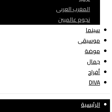
المغرب العربى
نجوم عالميين
سينما
موسيقى
موضة
جمال
أفراح
DIVA
الرئيسية