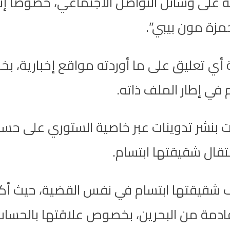
مة على وسائل التواصل الاجتماعي، خصوصا إن
مزة مون بيبي”.
ة أي تعليق على ما أوردته مواقع إخبارية، ب
 في إطار الملف ذاته.
مت بنشر تدوينات عبر خاصية الستوري على حس
عتقال شقيقتها ابتسام.
شقيقتها ابتسام في نفس القضية، حيث أكدت
مة من البحرين، بخصوص علاقتها بالحساب ال