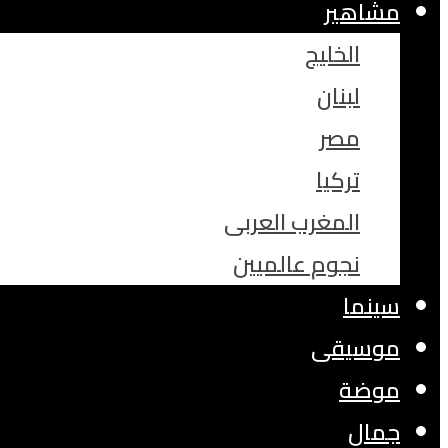
مشاهير
الخليج
لبنان
مصر
تركيا
المغرب العربى
نجوم عالميين
سينما
موسيقى
موضة
جمال