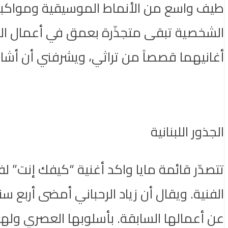
طيف واسع من الأنماط الموسيقية ومواكبة ا
الشخصية تبقى متجذّرة بعمق في أعمال الست
أغانيهما قصصاً من تراثي، ويشرفني أن أشارك
الجذور اللبنانية
تتصدّر قائمة مايا واكد أغنية “كيفك إنت” لف
الفنية. ويقال أن زياد الرحباني أمضى أربع 
عن أعمالها السابقة. بأسلوبها العصري ولهج