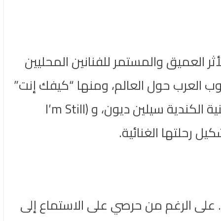
أثر العميق والمستمر للفنانين المحليين
وب العرب حول العالم، ومنها “كيفك إنت”
للأسطورة اللبنانية فيروز، و”هلا هلا” للفنان الإماراتي حسين الجسمي، و(I’m Alive) للمغنية الكندية سيلين ديون، و (I’m Still
. على الرغم من حرصي على الاستماع إلى