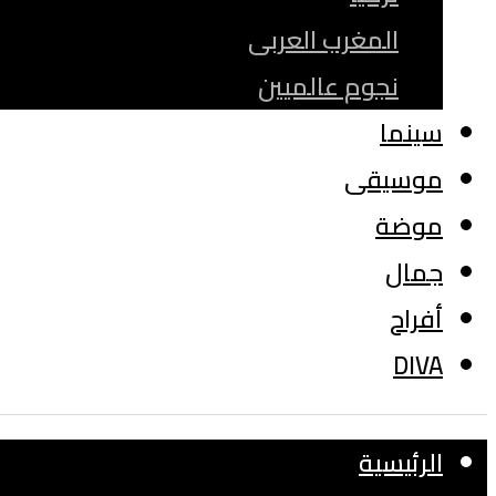
المغرب العربى
نجوم عالميين
سينما
موسيقى
موضة
جمال
أفراح
DIVA
الرئيسية