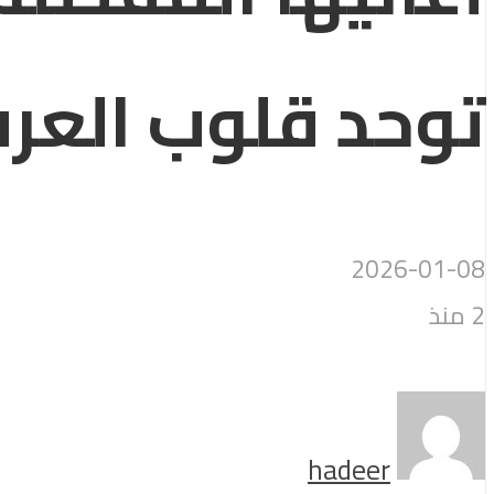
توحد قلوب العرب
2026-01-08
2 منذ
hadeer