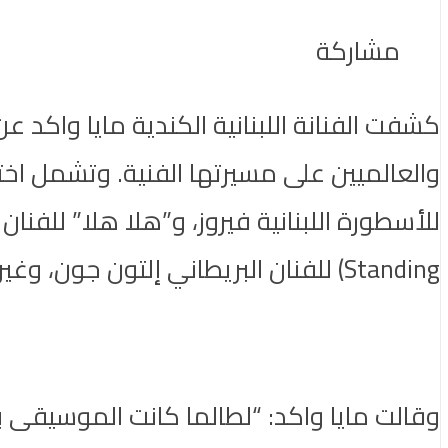
مشاركة
كشفت الفنانة اللبنانية الكندية مايا واكد ع
والعالميين على مسيرتها الفنية. وتشمل اخت
Standing) للفنان البريطاني إلتون جون، وغيرها من الأغاني التي لعبت دوراً محوريا في تشكيل رحلتها الغنائية.
وقالت مايا واكد: “لطالما كانت الموسيقى ب