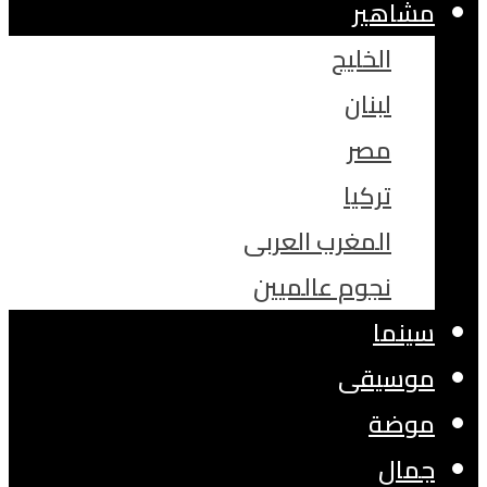
مشاهير
الخليج
لبنان
مصر
تركيا
المغرب العربى
نجوم عالميين
سينما
موسيقى
موضة
جمال