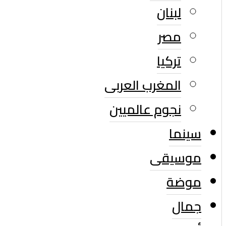
لبنان
مصر
تركيا
المغرب العربى
نجوم عالميين
سينما
موسيقى
موضة
جمال