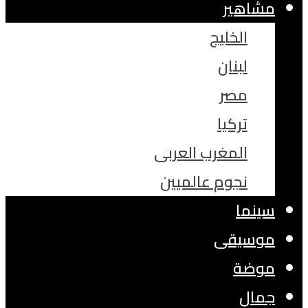
مشاهير
الخليج
لبنان
مصر
تركيا
المغرب العربى
نجوم عالميين
سينما
موسيقى
موضة
جمال