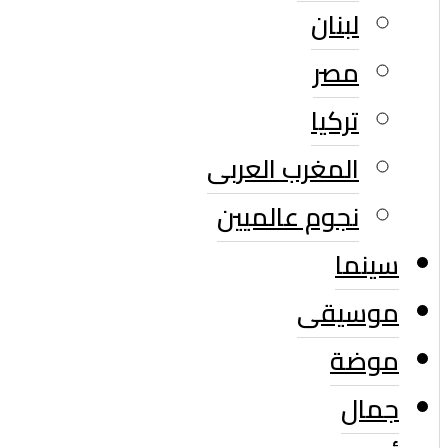
لبنان
مصر
تركيا
المغرب العربى
نجوم عالميين
سينما
موسيقى
موضة
جمال