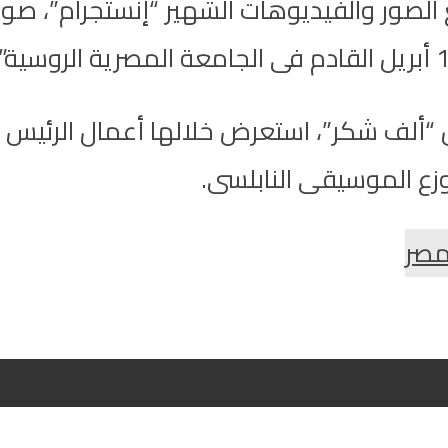
صور والفيديوهات الشهير “إنستجرام”، صورة
 “ألف شكر”، استعرض خلالها أعمال الرئيس ع
موزع الموسيقى النابلسى.
مصر