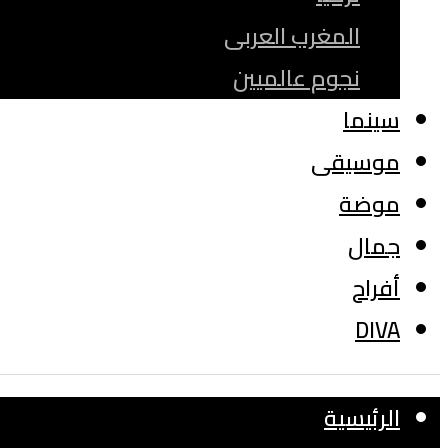
المغرب العربى
نجوم عالميين
سينما
موسيقى
موضة
جمال
أفراح
DIVA
الرئيسية