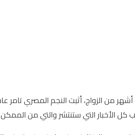
بعد تناقل أنباء عن انفصاله عن زوجته بعد 6 أشهر من الزواج، أثبت