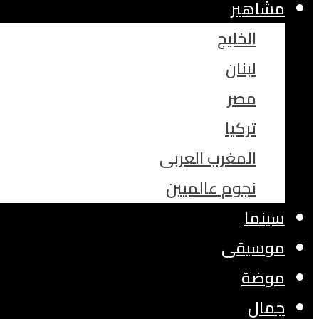
مشاهير
الخليج
لبنان
مصر
تركيا
المغرب العربى
نجوم عالميين
سينما
موسيقى
موضة
جمال