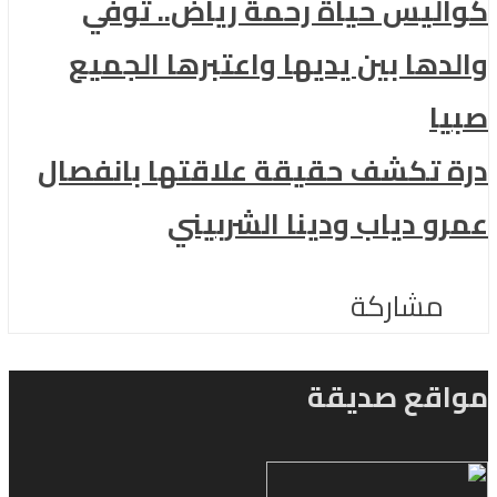
كواليس حياة رحمة رياض.. توفي
والدها بين يديها واعتبرها الجميع
صبيا
درة تكشف حقيقة علاقتها بانفصال
عمرو دياب ودينا الشربيني
مشاركة
مواقع صديقة