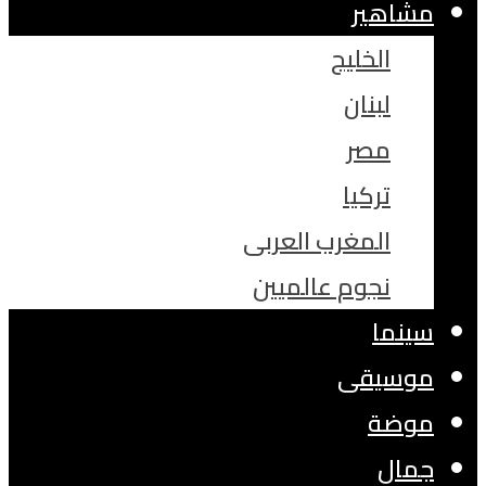
مشاهير
الخليج
لبنان
مصر
تركيا
المغرب العربى
نجوم عالميين
سينما
موسيقى
موضة
جمال