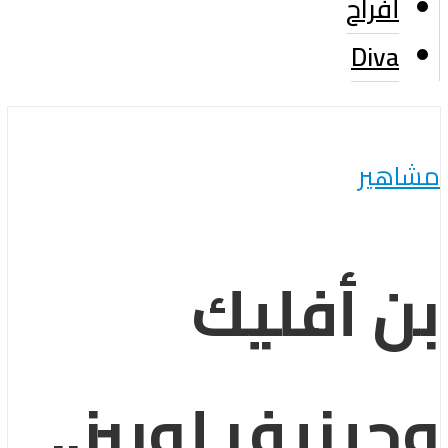
أفراح
Diva
مشاهير
بن أفليك
وجينيفر لوبيز..