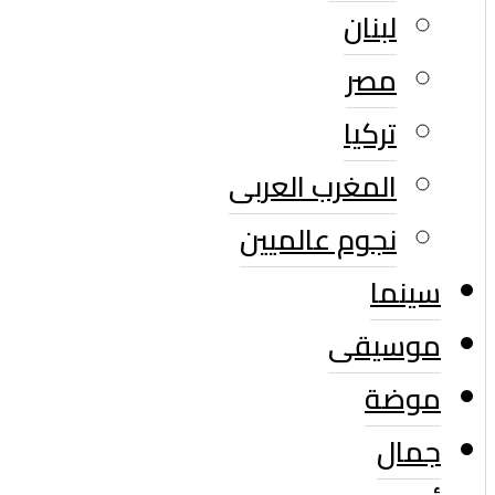
لبنان
مصر
تركيا
المغرب العربى
نجوم عالميين
سينما
موسيقى
موضة
جمال