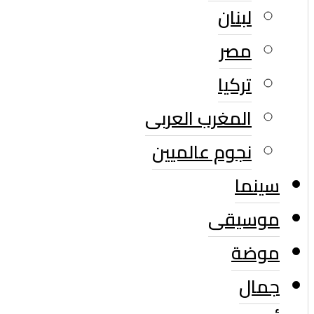
لبنان
مصر
تركيا
المغرب العربى
نجوم عالميين
سينما
موسيقى
موضة
جمال