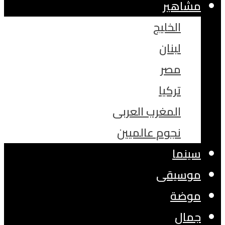
مشاهير
الخليج
لبنان
مصر
تركيا
المغرب العربى
نجوم عالميين
سينما
موسيقى
موضة
جمال