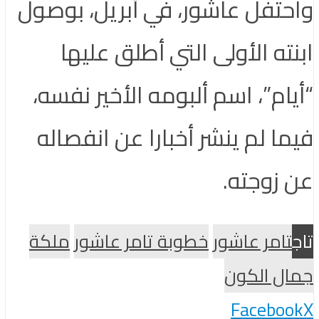
واحتفل عاشور، في أبريل، بوصول
ابنته الأولى التي أطلق عليها
“أيام”، اسم ألبومه الأخير نفسه،
فيما لم ينشر أخبارا عن انفصاله
عن زوجته.
تاج
تامر عاشور
خطوبة تامر عاشور
ملكة
جمال الكون
Facebook
X