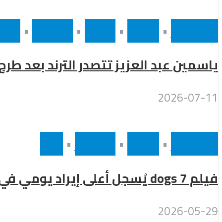
أخر الاخبار
•
رئيسى
•
سينما
•
مشاهير
•
مصر
ياسمين عبد العزيز تتصدر الترند بعد طر
2026-07-11
أخر الاخبار
•
رئيسى
•
مشاهير
•
مصر
فيلم 7 dogs يُسجل أعلى إيراد يومي في تاريخ السينما المصرية
2026-05-29