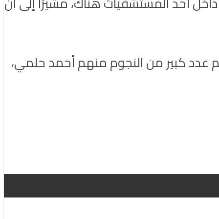
ج داخل أحد المستشفيات هناك، مشيرًا إلى أن
م وثائقي بعنوان «The Crew» ويشارك في الفيلم عدد كبير من النجوم منهم أحمد حلمي،