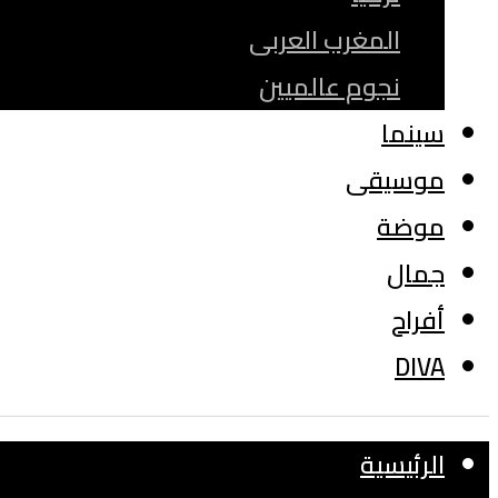
المغرب العربى
نجوم عالميين
سينما
موسيقى
موضة
جمال
أفراح
DIVA
الرئيسية