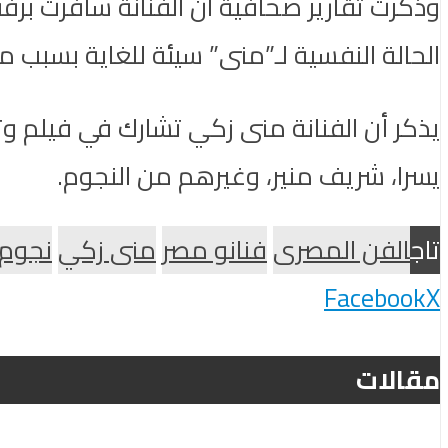
وذكرت تقارير صحافية ان الفنانة سافرت برفقة
الحالة النفسية لـ”منى” سيئة للغاية بسبب م
يسرا، شريف منير، وغيرهم من النجوم.
تاج
الفن المصرى
فنانو مصر
منى زكي
نجوم
Facebook
X
مقالات