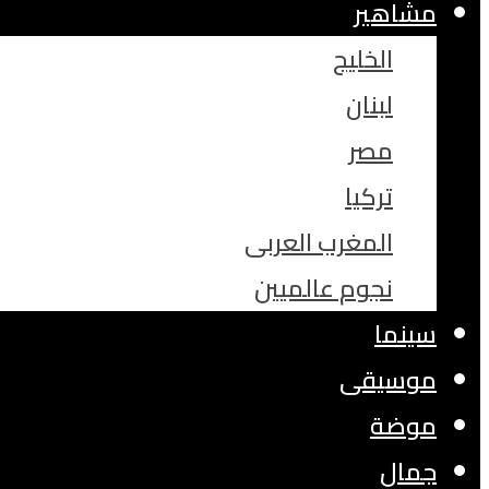
مشاهير
الخليج
لبنان
مصر
تركيا
المغرب العربى
نجوم عالميين
سينما
موسيقى
موضة
جمال