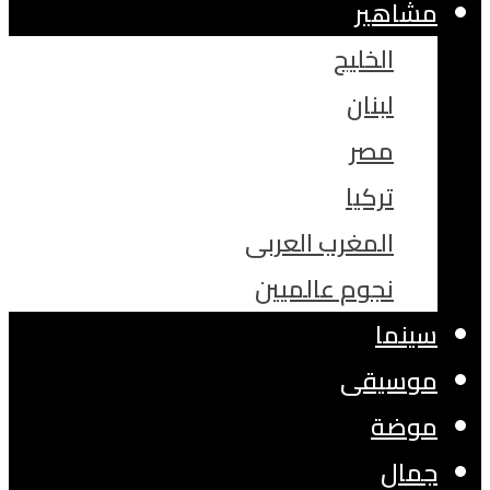
مشاهير
الخليج
لبنان
مصر
تركيا
المغرب العربى
نجوم عالميين
سينما
موسيقى
موضة
جمال