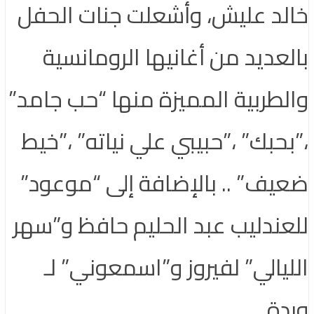
خالد عليش، وأشعلت جنات الحفل
بالعديد من أغانيها الرومانسية
والطربية المميزة منها “حب جامد”
،”بحبك” ،”حبيبي علي نياته” ،”خيط
ضعيف” .. بالإضافة إلى “موعود”
للعندليب عبد الحليم حافظ و”سهر
الليالي” لفيروز و”اسمعوني” لـ
وردة.