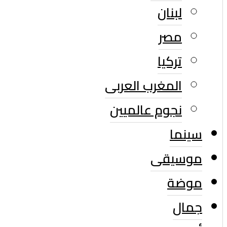
لبنان
مصر
تركيا
المغرب العربى
نجوم عالميين
سينما
موسيقى
موضة
جمال