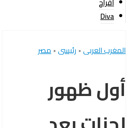
أفراح
Diva
المغرب العربى
•
رئيسى
•
مصر
أول ظهور
لجنات بعد