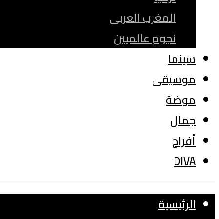
المغرب العربى
نجوم عالميين
سينما
موسيقى
موضة
جمال
أفراح
DIVA
الرئيسية