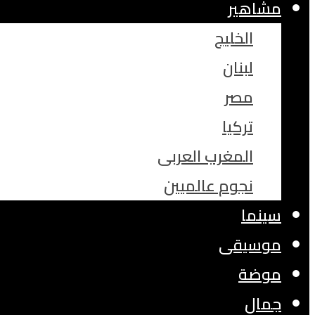
مشاهير
الخليج
لبنان
مصر
تركيا
المغرب العربى
نجوم عالميين
سينما
موسيقى
موضة
جمال