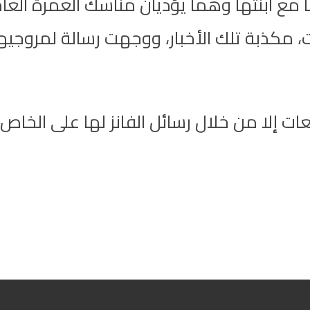
تها مع ابنتها وهما يؤديان مناسك العمرة الع
 مكذبة تلك الأخبار، ووجهت رسالة لمروجيها 
ئعات إلا من خلال رسائل الفانز لها على ال