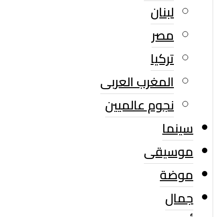
لبنان
مصر
تركيا
المغرب العربى
نجوم عالميين
سينما
موسيقى
موضة
جمال