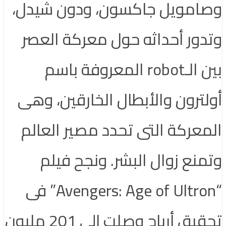
وصامويل جاكسون، ودون شيدل،
وتدور أحداثه حول معركة العصر
بين الـrobot المعروفة باسم
أولترون والأبطال الخارقين، وهى
المعركة التى تحدد مصير العالم
وتمنع زوال البشر. ونجح فيلم
“Avengers: Age of Ultron” فى
تحقيق أرباح وصلت إلى 201 مليون