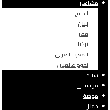
مشاهير
الخليج
لبنان
مصر
تركيا
المغرب العربى
نجوم عالميين
سينما
موسيقى
موضة
جمال