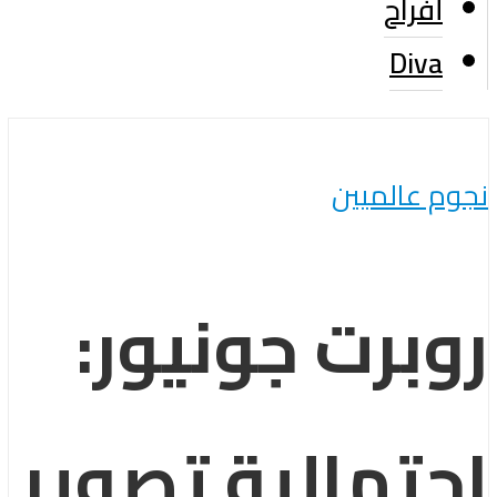
أفراح
Diva
نجوم عالميين
روبرت جونيور:
احتمالية تصوير