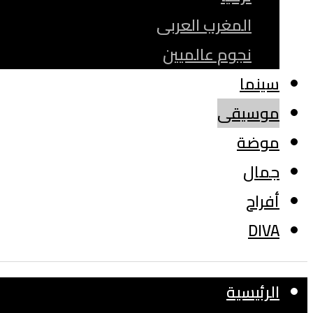
المغرب العربى
نجوم عالميين
سينما
موسيقى
موضة
جمال
أفراح
DIVA
الرئيسية