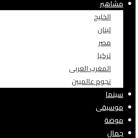
مشاهير
الخليج
لبنان
مصر
تركيا
المغرب العربى
نجوم عالميين
سينما
موسيقى
موضة
جمال