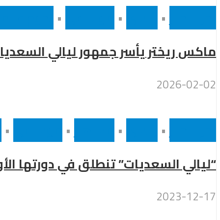
أخر الاخبار
•
رئيسى
•
موسيقى
•
نجوم عالمي
ماكس ريختر يأسر جمهور ليالي السعدي
2026-02-02
أخر الاخبار
•
رئيسى
•
مشاهير
•
موسيقى
•
ن
“ليالي السعديات” تنطلق في دورتها ال
2023-12-17