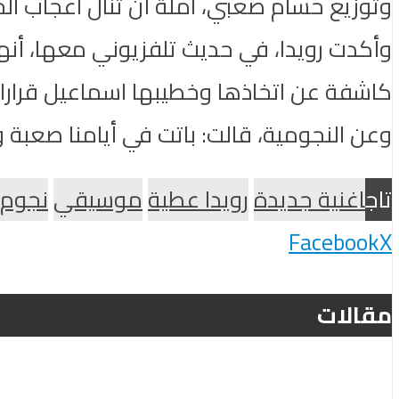
وتوزيع حسام صعبي، آملة أن تنال اعجاب ال
وأكدت رويدا، في حديث تلفزيوني معها، أنها
كاشفة عن اتخاذها وخطيبها اسماعيل قرارا بت
وعن النجومية، قالت: باتت في أيامنا صعبة 
تاج
اغنية جديدة
رويدا عطية
موسيقي
نجوم ا
Facebook
X
مقالات