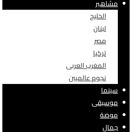
مشاهير
الخليج
لبنان
مصر
تركيا
المغرب العربى
نجوم عالميين
سينما
موسيقى
موضة
جمال