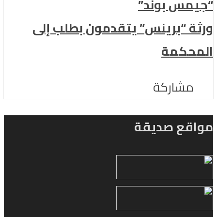
“جيمس بوند”
ورثة “برينس” يتقدمون بطلب إلى
المحكمة
مشاركة
مواقع صديقة