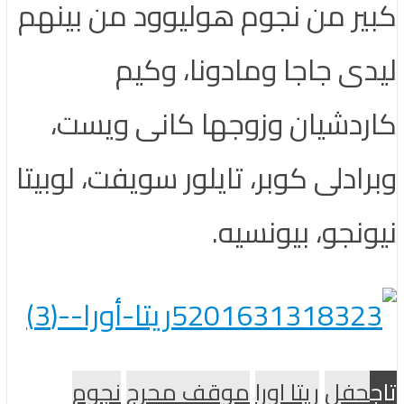
كبير من نجوم هوليوود من بينهم
ليدى جاجا ومادونا، وكيم
كاردشيان وزوجها كانى ويست،
وبرادلى كوبر، تايلور سويفت، لوبيتا
نيونجو، بيونسيه.
تاج
حفل
ريتا اورا
موقف محرج
نجوم