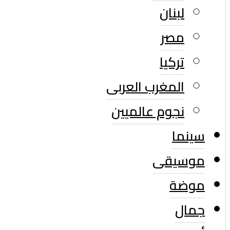
لبنان
مصر
تركيا
المغرب العربى
نجوم عالميين
سينما
موسيقى
موضة
جمال