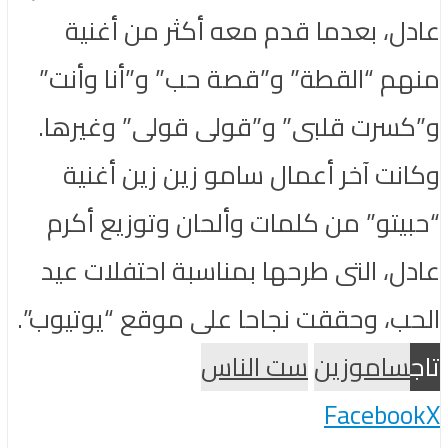
عادل، بعدما قدم معه أكثر من أغنية
منهم “القطة” و”قصة حب” و”أنا وأنت”
و”كسرت قلبى” و”قولى قولى” وغيرها.
وكانت آخر أعمال سامو زين زين أغنية
“حبيتو” من كلمات وألحان وتوزيع أكرم
عادل، التى طرحها بمناسبة احتفلات عيد
الحب، وحققت نجاحا على موقع “يوتيوب”.
تاج
ساموزين
ست الناس
Facebook
X