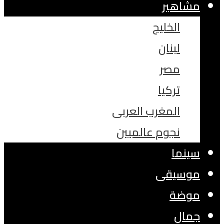
مشاهير
الخليج
لبنان
مصر
تركيا
المغرب العربى
نجوم عالميين
سينما
موسيقى
موضة
جمال