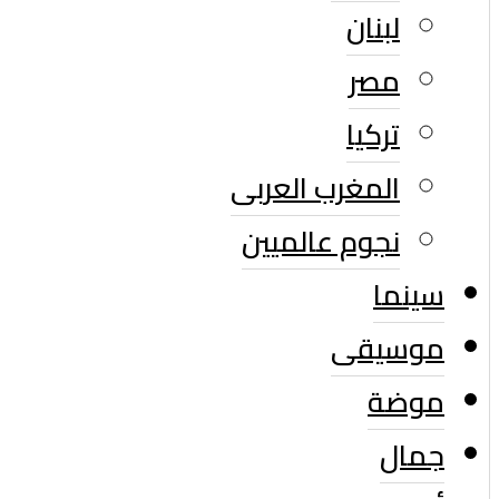
لبنان
مصر
تركيا
المغرب العربى
نجوم عالميين
سينما
موسيقى
موضة
جمال