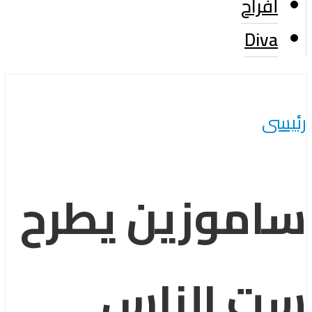
أفراح
Diva
رئيسى
ساموزين يطرح
ست الناس