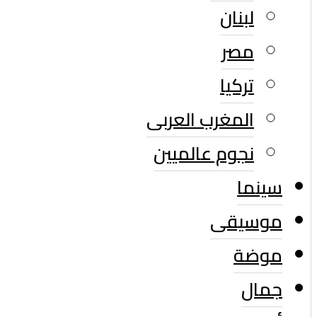
لبنان
مصر
تركيا
المغرب العربى
نجوم عالميين
سينما
موسيقى
موضة
جمال