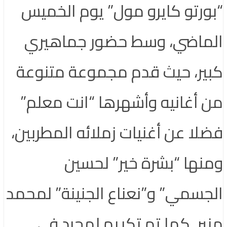
“بورتو كايرو مول” يوم الخميس
الماضي، وسط حضور جماهيري
كبير، حيث قدم مجموعة متنوعة
من أغانيه وأشهرها “انت معلم”
فضلا عن أغنيات زملائه المطربين،
ومنها “بشرة خير” لحسين
الجسمي” و”نعناع الجنينة” لمحمد
منير. كما تم تكريم لمجرد في