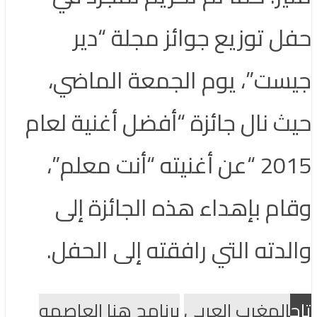
حفل توزيع جوائز مجلة “دير
جيست”، يوم الجمعة الماضي،
حيث نال جائزة “أفضل أغنية لعام
2015 “عن أغنيته “أنت معلم”،
وقام بإهداء هذه الجائزة إلى
والدته التي رافقته إلى الحفل.
تاج
المغرب العربى
برنامج هنا العاصمه