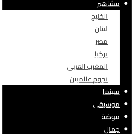
مشاهير
الخليج
لبنان
مصر
تركيا
المغرب العربى
نجوم عالميين
سينما
موسيقى
موضة
جمال