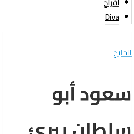
أفراح
Diva
الخليج
سعود أبو
سلطان يبرئ