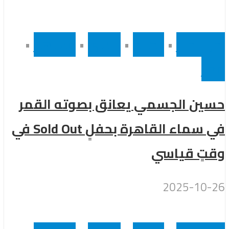
أخر الاخبار
•
الخليج
•
رئيسى
•
مشاهير
•
مصر
حسين الجسمي يعانق بصوته القمر
في سماء القاهرة بحفلٍ Sold Out في
وقتٍ قياسي
2025-10-26