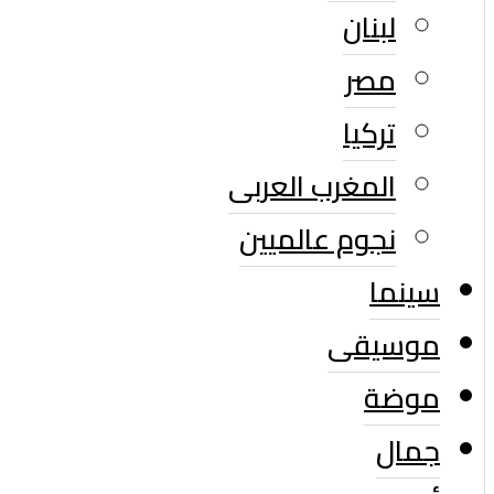
لبنان
مصر
تركيا
المغرب العربى
نجوم عالميين
سينما
موسيقى
موضة
جمال