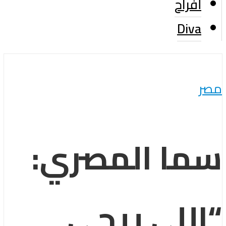
أفراح
Diva
مصر
سما المصري:
“اللي ييجي