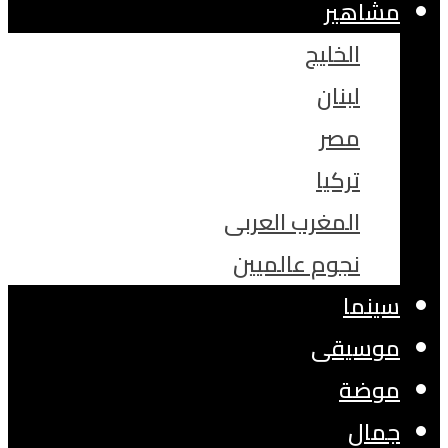
مشاهير
الخليج
لبنان
مصر
تركيا
المغرب العربى
نجوم عالميين
سينما
موسيقى
موضة
جمال