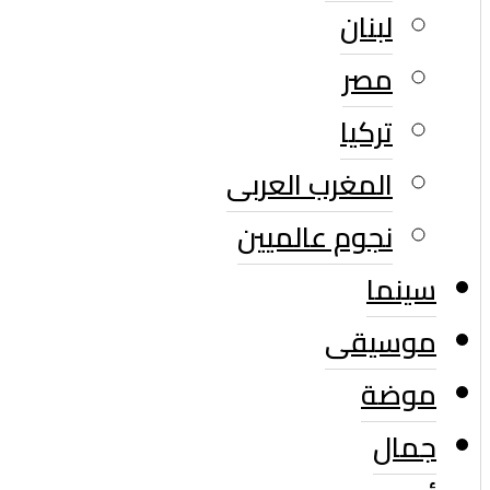
لبنان
مصر
تركيا
المغرب العربى
نجوم عالميين
سينما
موسيقى
موضة
جمال