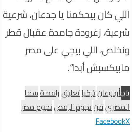
اللي كان بيحكمنا يا جدعان، شرعية
شرعية، زغرودة جامدة عقبال قطر
ونخلص، اللي بيجي على مصر
مابيكسبش أبدا”.
تاج
أردوغان
تركيا
تعليق
راقصة
سما
المصري
فن
نجوم الرقص
نجوم مصر
Facebook
X