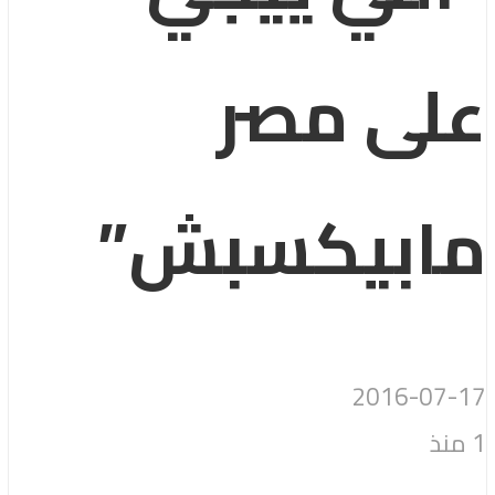
على مصر
مابيكسبش”
2016-07-17
1 منذ