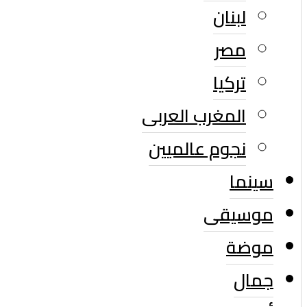
لبنان
مصر
تركيا
المغرب العربى
نجوم عالميين
سينما
موسيقى
موضة
جمال