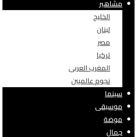
مشاهير
الخليج
لبنان
مصر
تركيا
المغرب العربى
نجوم عالميين
سينما
موسيقى
موضة
جمال