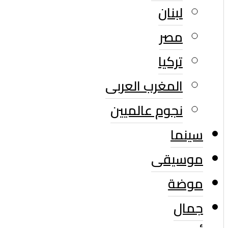
لبنان
مصر
تركيا
المغرب العربى
نجوم عالميين
سينما
موسيقى
موضة
جمال