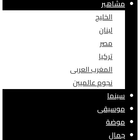
مشاهير
الخليج
لبنان
مصر
تركيا
المغرب العربى
نجوم عالميين
سينما
موسيقى
موضة
جمال