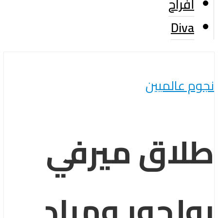
أفراح
Diva
نجوم عالميين
طلاق ميرفي
بولجور ومراد