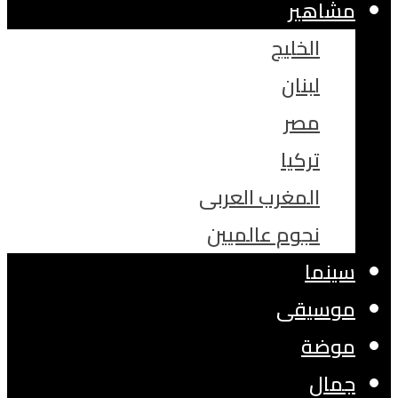
مشاهير
الخليج
لبنان
مصر
تركيا
المغرب العربى
نجوم عالميين
سينما
موسيقى
موضة
جمال