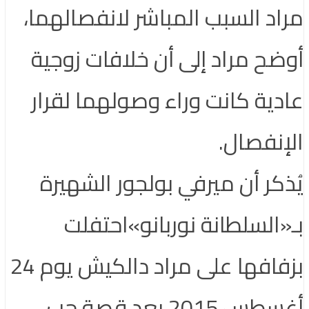
مراد السبب المباشر لانفصالهما،
أوضح مراد إلى أن خلافات زوجية
عادية كانت وراء وصولهما لقرار
الإنفصال.
يُذكر أن ميرفي بولجور الشهيرة
بـ«السلطانة نوربانو»احتفلت
بزفافها على مراد دالكيش يوم 24
أغسطس 2015 بعد قصة حب