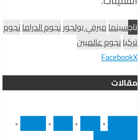
الستينات.
تاج
سينما
ميرفي بولجور
نجوم الدراما
نجوم
تركيا
نجوم عالميين
Facebook
X
مقالات
أخر الاخبار
•
رئيسى
•
سينما
•
مشاهير
•
نجوم عالميين