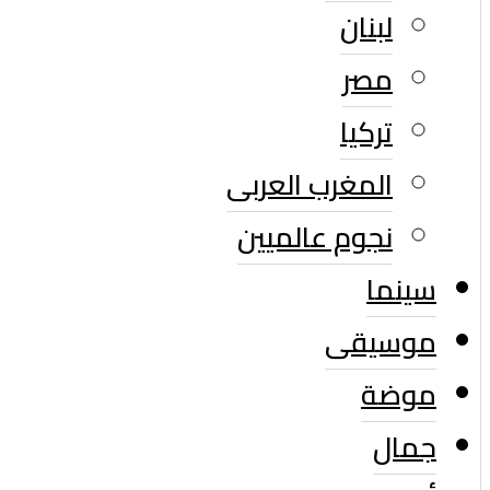
لبنان
مصر
تركيا
المغرب العربى
نجوم عالميين
سينما
موسيقى
موضة
جمال