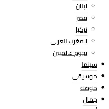
لبنان
مصر
تركيا
المغرب العربى
نجوم عالميين
سينما
موسيقى
موضة
جمال