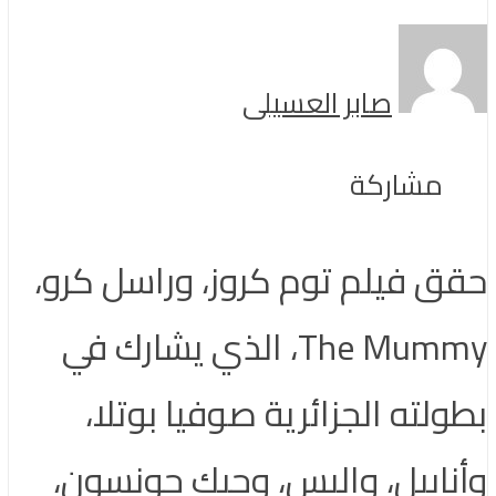
صابر العسيلى
مشاركة
حقق فيلم توم كروز، وراسل كرو،
The Mummy، الذي يشارك في
بطولته الجزائرية صوفيا بوتلا،
وأنابيل، واليس، وجيك جونسون،