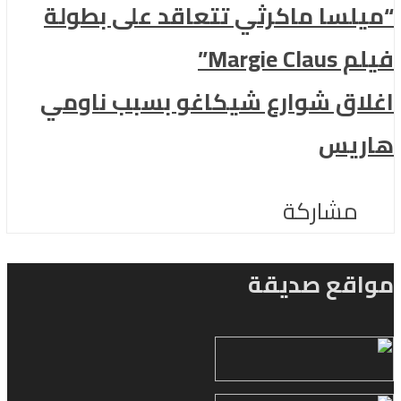
“ميلسا ماكرثي تتعاقد على بطولة
فيلم Margie Claus”
اغلاق شوارع شيكاغو بسبب ناومي
هاريس
مشاركة
مواقع صديقة