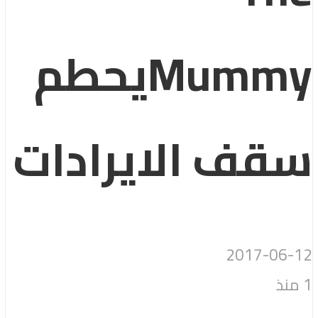
Mummyيحطم
سقف الايرادات
2017-06-12
1 منذ