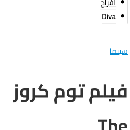
أفراح
Diva
سينما
فيلم توم كروز
The