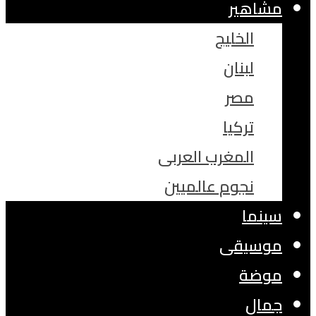
مشاهير
الخليج
لبنان
مصر
تركيا
المغرب العربى
نجوم عالميين
سينما
موسيقى
موضة
جمال