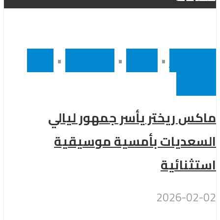
أخر الاخبار
•
رئيسى
•
موسيقى
•
نجوم
عالميين
ماكس ريختر يأسر جمهور ليالي
السعديات بأمسية موسيقية
استثنائية
2026-02-02