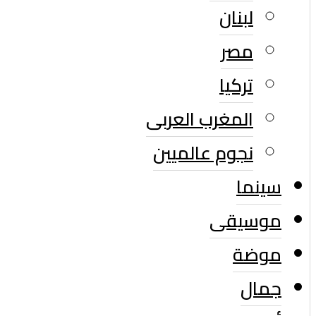
لبنان
مصر
تركيا
المغرب العربى
نجوم عالميين
سينما
موسيقى
موضة
جمال