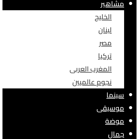
مشاهير
الخليج
لبنان
مصر
تركيا
المغرب العربى
نجوم عالميين
سينما
موسيقى
موضة
جمال