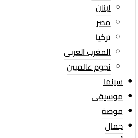
لبنان
مصر
تركيا
المغرب العربى
نجوم عالميين
سينما
موسيقى
موضة
جمال