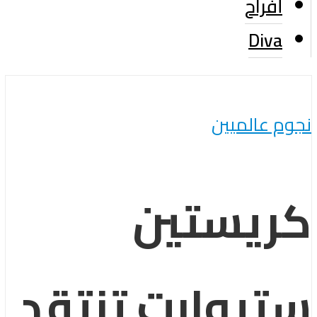
أفراح
Diva
نجوم عالميين
كريستين
ستيوارت تنتقد