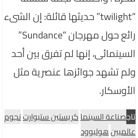
“twilight” حديثها قائلة: إن الشىء
رائع حول مهرجان “Sundance”
السينمائى، إنها لم تفرق بين أحد
ولم تشهد جوائزها عنصرية مثل
الأوسكار.
تاج
صناعة السينما
كريستين ستيوارت
نجوم
عالميين
هوليوود