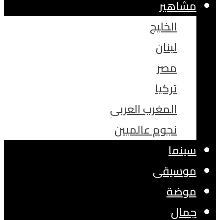
مشاهير
الخليج
لبنان
مصر
تركيا
المغرب العربى
نجوم عالميين
سينما
موسيقى
موضة
جمال