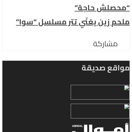
“محصلش حاجة”
ملحم زين يغنّي تتر مسلسل “سوا”
مشاركة
مواقع صديقة