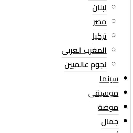
لبنان
مصر
تركيا
المغرب العربى
نجوم عالميين
سينما
موسيقى
موضة
جمال