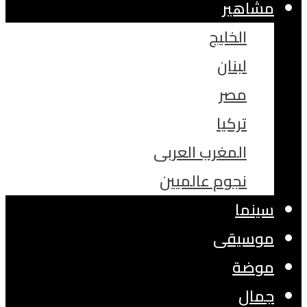
مشاهير
الخليج
لبنان
مصر
تركيا
المغرب العربى
نجوم عالميين
سينما
موسيقى
موضة
جمال