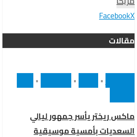
مزيكا
Facebook
X
مقالات
أخر الاخبار
•
رئيسى
•
موسيقى
•
نجوم
عالميين
ماكس ريختر يأسر جمهور ليالي
السعديات بأمسية موسيقية