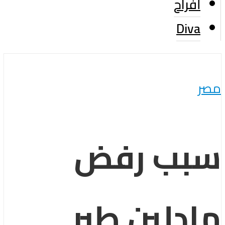
أفراح
Diva
مصر
سبب رفض
مادلين طبر