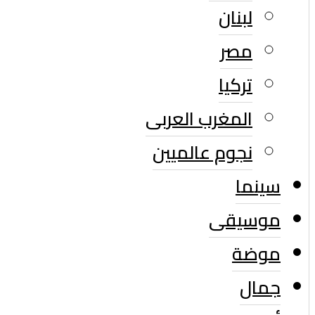
لبنان
مصر
تركيا
المغرب العربى
نجوم عالميين
سينما
موسيقى
موضة
جمال