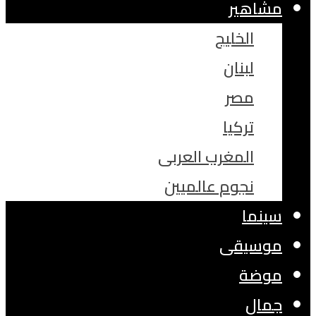
مشاهير
الخليج
لبنان
مصر
تركيا
المغرب العربى
نجوم عالميين
سينما
موسيقى
موضة
جمال