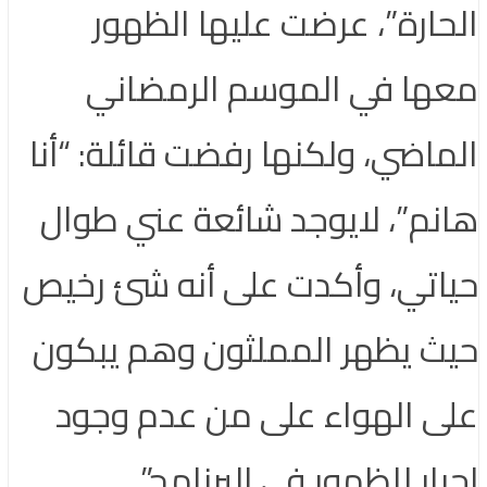
الحارة”، عرضت عليها الظهور
معها في الموسم الرمضاني
الماضي، ولكنها رفضت قائلة: “أنا
هانم”، لايوجد شائعة عني طوال
حياتي، وأكدت على أنه شئ رخيص
حيث يظهر المملثون وهم يبكون
على الهواء على من عدم وجود
إجبار للظهور في البرنامج”.