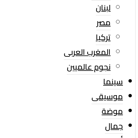
لبنان
مصر
تركيا
المغرب العربى
نجوم عالميين
سينما
موسيقى
موضة
جمال