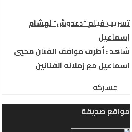
تسريب فيلم “دعدوش” لهشام
إسماعيل
شاهد : أظرف مواقف الفنان محيي
اسماعيل مع زملائه الفنانين
مشاركة
مواقع صديقة