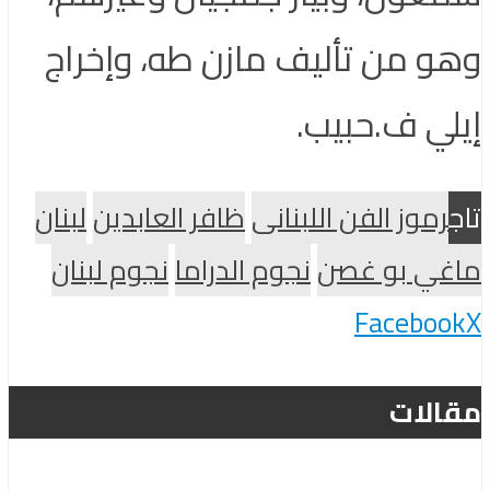
وهو من تأليف مازن طه، وإخراج
إيلي ف.حبيب.
تاج
رموز الفن اللبنانى
ظافر العابدين
لبنان
ماغي بو غصن
نجوم الدراما
نجوم لبنان
Facebook
X
مقالات