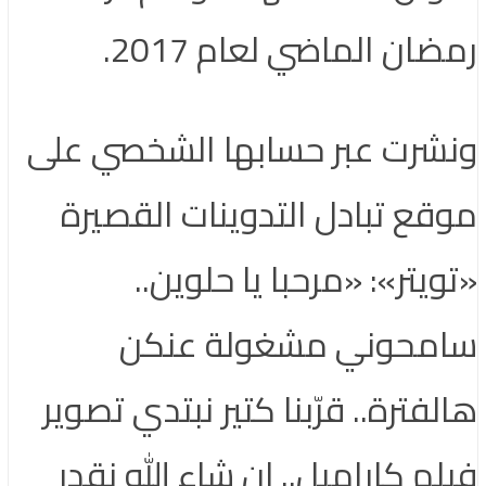
رمضان الماضي لعام 2017.
ونشرت عبر حسابها الشخصي على
موقع تبادل التدوينات القصيرة
«تويتر»: «مرحبا يا حلوين..
سامحوني مشغولة عنكن
هالفترة.. قرّبنا كتير نبتدي تصوير
فيلم كاراميل.. إن شاء الله نقدر