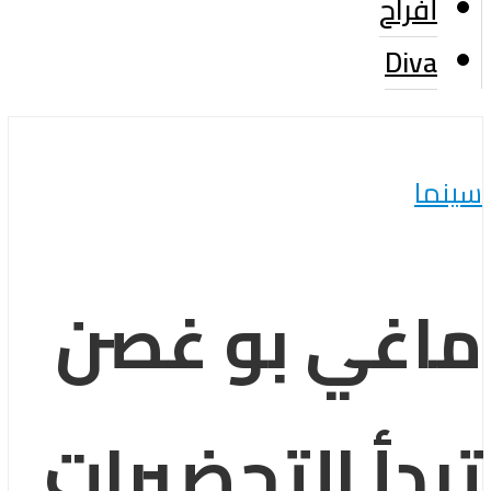
أفراح
Diva
سينما
ماغي بو غصن
تبدأ التحضيرات