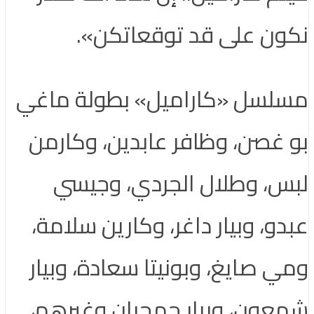
نكون على قد توقعاتكن».
مسلسل «كاراميل» بطولة ماغي
بو غصن، وظافر عابدين، وكارمن
لبس، وطلال الجردي، وجيسي
عبدو، وبيار داغر، وكارين سلامة،
ومي صايغ، وبونيتا سعادة، وبيار
شمعون، وبيار جمجيان وغيرهم،