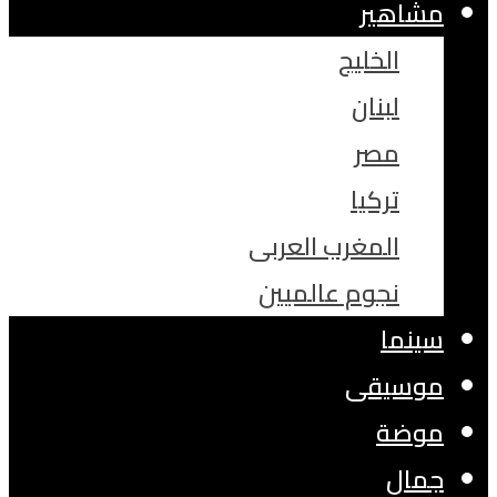
مشاهير
الخليج
لبنان
مصر
تركيا
المغرب العربى
نجوم عالميين
سينما
موسيقى
موضة
جمال