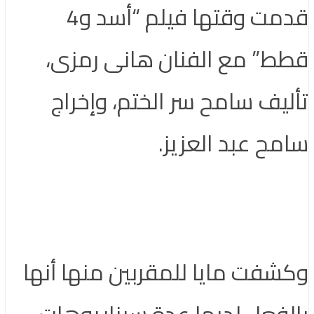
قدمت وقتها فيلم “أسد و4
ط” مع الفنان هانى رمزى،
ليف سامح سر الختم، وإخراج
مح عبد العزيز.
شفت مايا للمقربين منها أنها
لفعل لديها عدة سيناريوهات