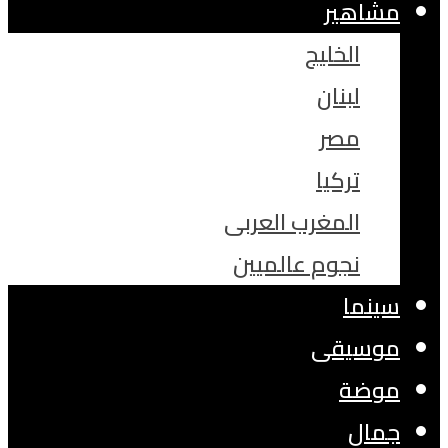
مشاهير
الخليج
لبنان
مصر
تركيا
المغرب العربى
نجوم عالميين
سينما
موسيقى
موضة
جمال