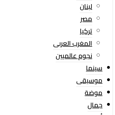
لبنان
مصر
تركيا
المغرب العربى
نجوم عالميين
سينما
موسيقى
موضة
جمال