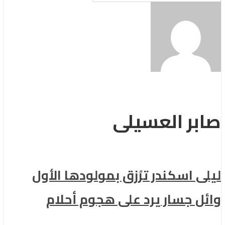
بر العسيلى
ى اسكندر ترُزق بمولودها الأول
ئل جسار يرد على هجوم أحلام