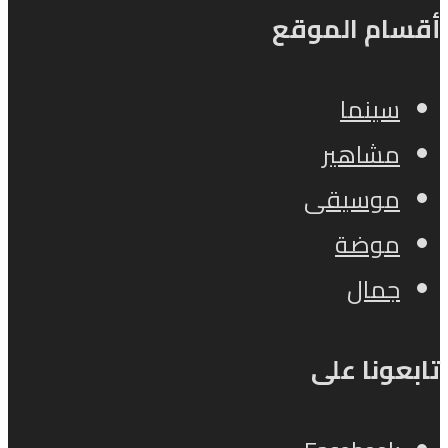
سام الموقع
سينما
مشاهير
موسيقى
موضة
جمال
عونا على