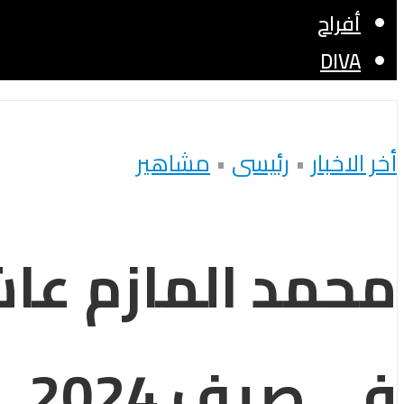
أفراح
DIVA
أخر الاخبار
•
رئيسى
•
مشاهير
محمد المازم عا
في صيف 2024