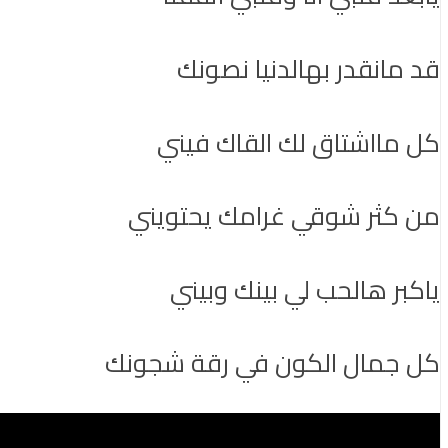
قد مانقدر بهالدنيا نصونك
كل مااشتاق لك القاك فيني
من كثر شوقي غرامك يحتويني
ياكبر هالحب لي بينك وبيني
كل جمال الكون في رقة شجونك