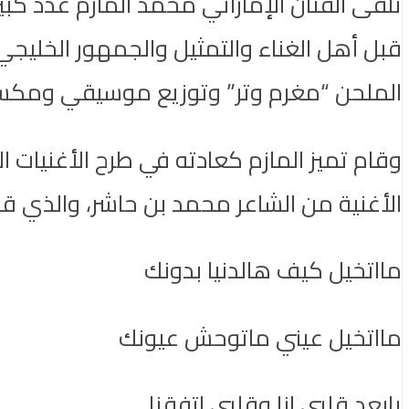
تلقى الفنان الإماراتي محمد المازم عدد كبي
قبل أهل الغناء والتمثيل والجمهور الخليج
الملحن “مغرم وتر” وتوزيع موسيقي ومكس
وقام تميز المازم كعادته في طرح الأغنيات ا
الأغنية من الشاعر محمد بن حاشر، والذي ق
مااتخيل كيف هالدنيا بدونك
مااتخيل عيني ماتوحش عيونك
يابعد قلبي انا وقلبي اتفقنا