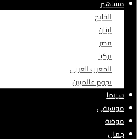
مشاهير
الخليج
لبنان
مصر
تركيا
المغرب العربى
نجوم عالميين
سينما
موسيقى
موضة
جمال