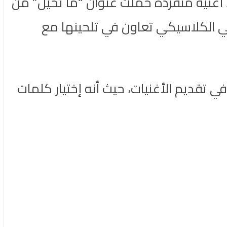
، أغنية منفردة حملت عنوان “ما تخيل” من
قي الكلاسيكي تعاون في تلحينها مع
ي تقديم الأغنيات، حيث أنه إختيار كلمات