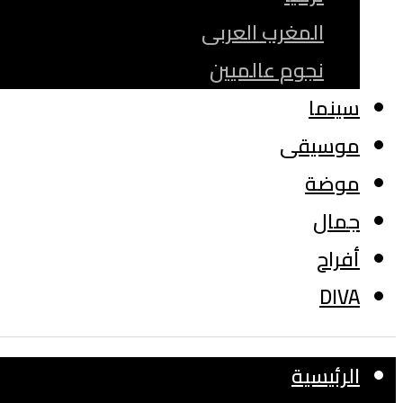
المغرب العربى
نجوم عالميين
سينما
موسيقى
موضة
جمال
أفراح
DIVA
الرئيسية