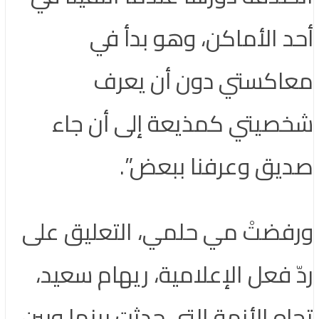
أحد الأماكن، وهو بدأ في
معاكستي دون أن يعرف
شخصيتي كمذيعة إلى أن جاء
صديق وعرفنا ببعض”.
ورفضتْ مي حلمي، التعليق على
ردّ فعل الإعلامية، ريهام سعيد،
تجاه الأزمة التي حدثت بينها وبين