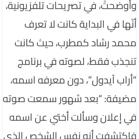
وأوضحتْ، في تصريحات تلفزيونية،
أنّها في البداية كانت لا تعرف
محمد رشاد كمطرب، حيث كانت
تنجذب فقط، لصوته في برنامج
“أراب آيدول”، دون معرفه اسمه،
مضيفة: “بعد شهور سمعت صوته
في إعلان وسألت أختي عن اسمه
فاكتشفت أنه نفس الشخص الذي