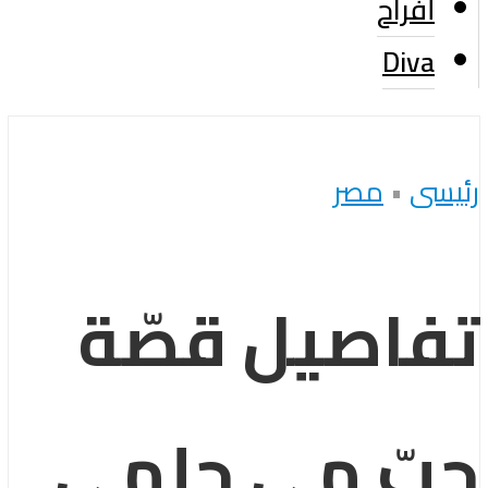
أفراح
Diva
رئيسى
•
مصر
تفاصيل قصّة
حبّ مي حلمي