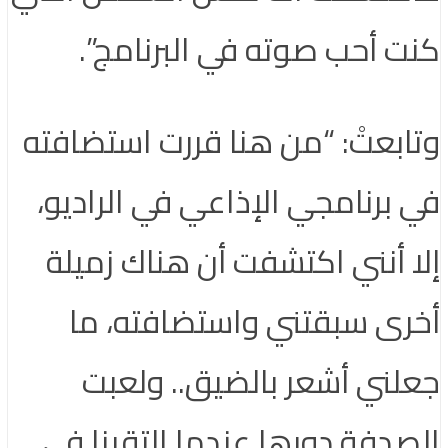
كنت أحب صوته في البرنامج”.
وتابعتْ: “من هنا قررت استضافته
في برنامجي الإذاعي في الراديو،
إلا أنني اكتشفت أن هناك زميلة
أخرى سبقتني واستضافته، ما
جعلني أشعر بالضيق.. ولعبت
الصدفة دورها عندما التقينا في