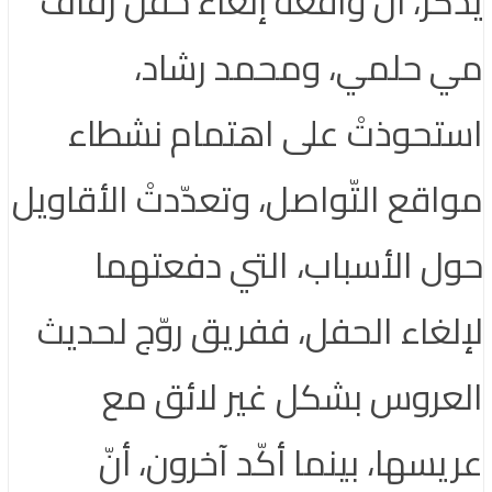
يُذكر، أنّ واقعة إلغاء حفل زفاف
مي حلمي، ومحمد رشاد،
استحوذتْ على اهتمام نشطاء
مواقع التّواصل، وتعدّدتْ الأقاويل
حول الأسباب، التي دفعتهما
لإلغاء الحفل، ففريق روّج لحديث
العروس بشكل غير لائق مع
عريسها، بينما أكّد آخرون، أنّ