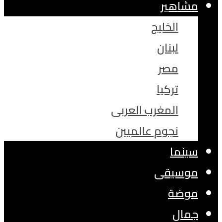
مشاهير
الخليج
لبنان
مصر
تركيا
المغرب العربى
نجوم عالميين
سينما
موسيقى
موضة
جمال