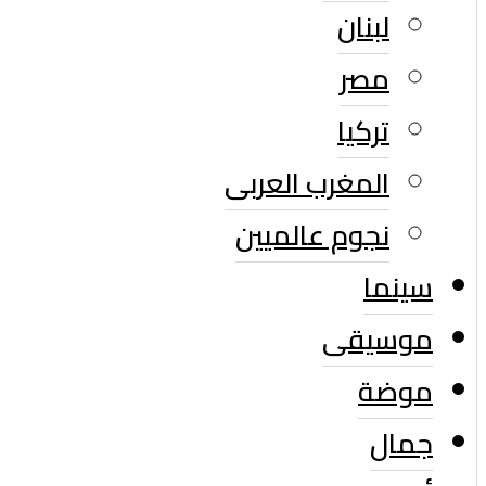
لبنان
مصر
تركيا
المغرب العربى
نجوم عالميين
سينما
موسيقى
موضة
جمال