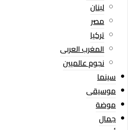
لبنان
مصر
تركيا
المغرب العربى
نجوم عالميين
سينما
موسيقى
موضة
جمال