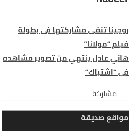
روجينا تنفى مشاركتها فى بطولة
فيلم “مولانا”
هاني عادل ينتهي من تصوير مشاهده
فى “اشتباك”
مشاركة
مواقع صديقة