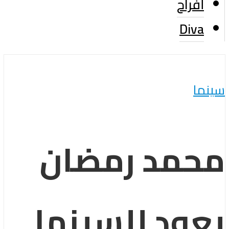
أفراح
Diva
سينما
محمد رمضان
يعود للسينما