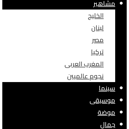
مشاهير
الخليج
لبنان
مصر
تركيا
المغرب العربى
نجوم عالميين
سينما
موسيقى
موضة
جمال