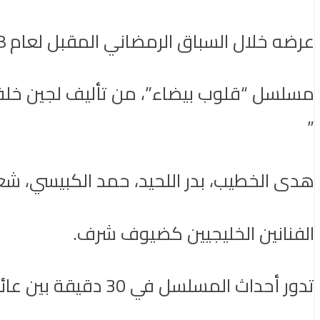
عرضه خلال السباق الرمضاني المقبل لعام 2018.
مسلسل “قلوب بيضاء”، من تأليف لجين خلف
”
هدى الخطيب، بدر اللحيد، حمد الكبيسي، شع
الفنانين الخليجيين كضيوف شرف.
تدور أحداث المسلسل في 30 دقيقة بين عائلتي “ناصر” و”عبد الله” وزوجاتهما “غزالة” و”درة “، ومجموعة من الأصدقاء