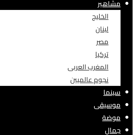
مشاهير
الخليج
لبنان
مصر
تركيا
المغرب العربى
نجوم عالميين
سينما
موسيقى
موضة
جمال