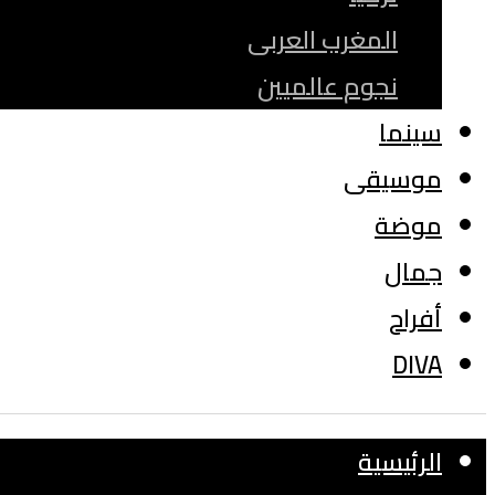
المغرب العربى
نجوم عالميين
سينما
موسيقى
موضة
جمال
أفراح
DIVA
الرئيسية