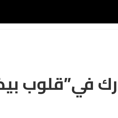
ك في”قلوب بيض