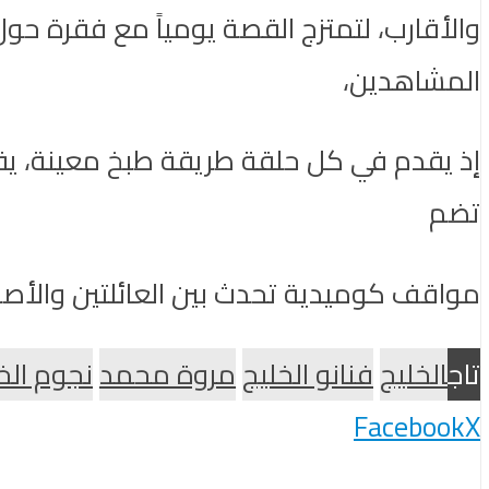
والأقارب، لتمتزج القصة يومياً مع فقرة حو
المشاهدين،
إذ يقدم في كل حلقة طريقة طبخ معينة، ي
تضم
مواقف كوميدية تحدث بين العائلتين والأصدق
تاج
الخليج
فنانو الخليج
مروة محمد
نجوم الخ
Facebook
X