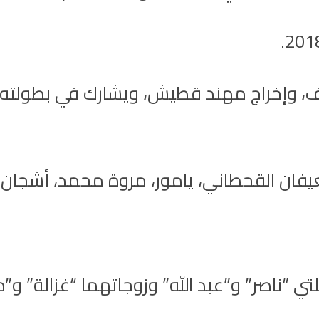
، وإخراج مهند قطيش، ويشارك في بطولته ع
يفان القحطاني، يامور، مروة محمد، أشجان،