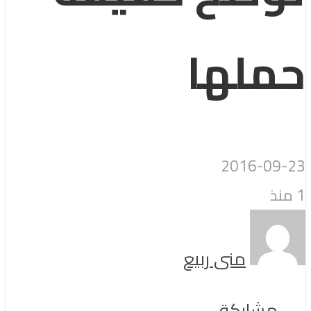
حملها
2016-09-23
1 منذ
منى ربيع
مشاركة