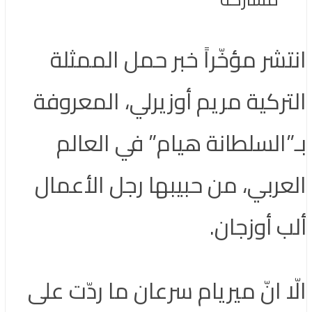
انتشر مؤخّراً خبر حمل الممثلة
التركية مريم أوزيرلي، المعروفة
بـ”السلطانة هيام” في العالم
العربي، من حبيبها رجل الأعمال
ألب أوزجان.
الّا انّ ميريام سرعان ما ردّت على