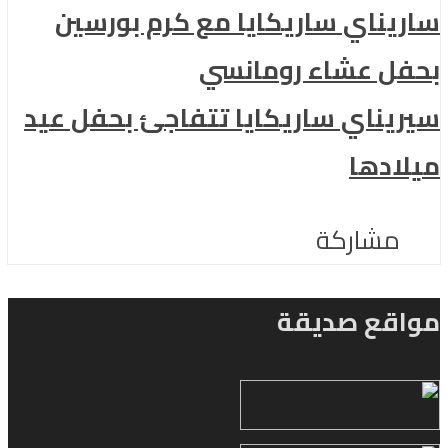
ساريناي ساريكايا مع كرم بورسين
بحفل عشاء رومانسي
سيريناي ساريكايا تتفاجئ بحفل عيد
ميلادها
مشاركة
مواقع صديقة