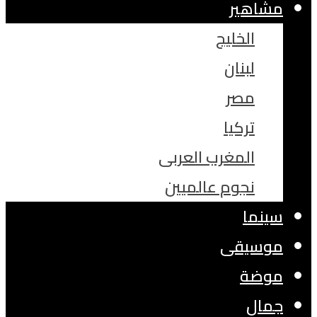
مشاهير
الخليج
لبنان
مصر
تركيا
المغرب العربى
نجوم عالميين
سينما
موسيقى
موضة
جمال