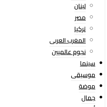
لبنان
مصر
تركيا
المغرب العربى
نجوم عالميين
سينما
موسيقى
موضة
جمال