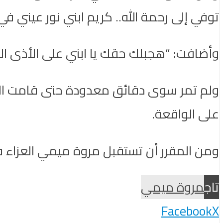
توفي إلى رحمة الله.. كريم ابني نور عيني في 
وأضافت: “هجبلك حقك يا ابني على الأذى الل
ولم تمر سوى دقائق معدودة حتى قامت الإع
على الواقعة.
ومن المقرر أن تستقبل مروة ميمي العزاء ف
تاج
مروة ميمي
Facebook
X