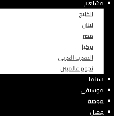
مشاهير
الخليج
لبنان
مصر
تركيا
المغرب العربى
نجوم عالميين
سينما
موسيقى
موضة
جمال