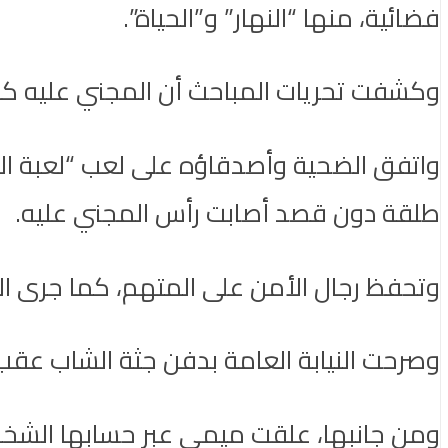
فضائية، منها “النهار” و”الحياة”.
وكشفت تحريات المباحث أن المجني عليه كان بصحبة 4 من أصدقائه في منزل المتهم، وهو نجل رجل أع
واتفق الضحية وأصدقاؤه على لعب “لعبة الحظ
طلقة دون قصد أصابت رأس المجني عليه.
وتحفظ رجال الأمن على المتهم، كما جرى ال
وصرحت النيابة العامة بدفن جثة الشاب عقب ا
ومن جانبها، علقت ميمي عبر حسابها الشخصي