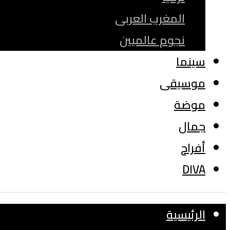
المغرب العربى
نجوم عالميين
سينما
موسيقى
موضة
جمال
أفراح
DIVA
الرئيسية