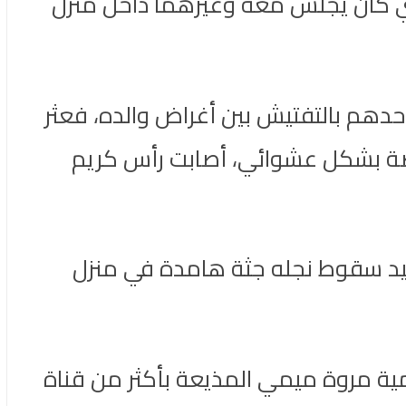
ي كان يجلس معه وغيرهما داخل منزل
المنزل بينهم كريم نجل الإعلامية وصاحب الـ 15 عاما قام أحدهم بالتفتيش بين أغراض والده، فعثر
ة بشكل عشوائي، أصابت رأس كريم
فيد سقوط نجله جثة هامدة في منزل
امية مروة ميمي المذيعة بأكثر من قناة