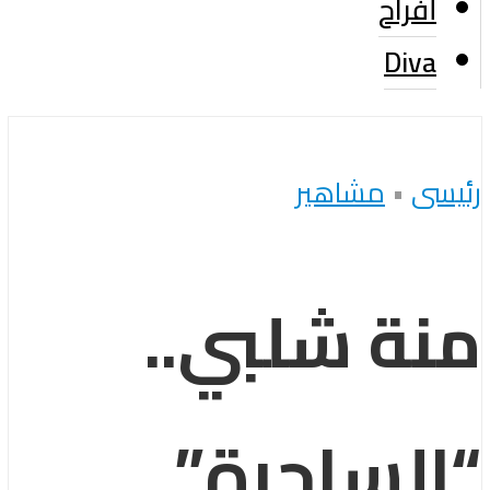
أفراح
Diva
رئيسى
•
مشاهير
منة شلبي..
“الساحرة”