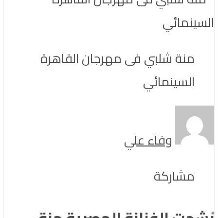
منة شلبي فى مهرجان القاهرة
السينمائي
وفاء علي
مشاركة
رُشحت الفنانة المصرية منة