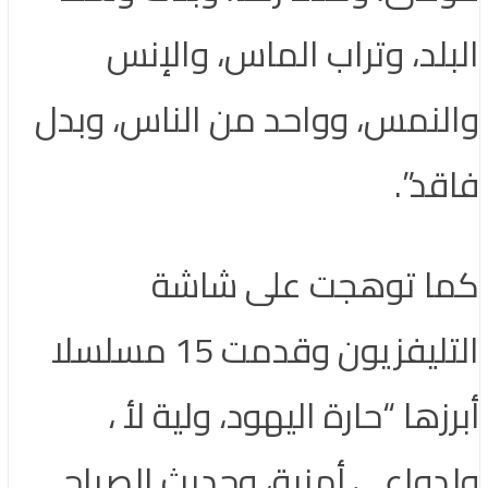
البلد، وتراب الماس، والإنس
والنمس، وواحد من الناس، وبدل
فاقد”.
كما توهجت على شاشة
التليفزيون وقدمت 15 مسلسلا
أبرزها “حارة اليهود، ولية لأ ،
ولدواعي أمنية، وحديث الصباح