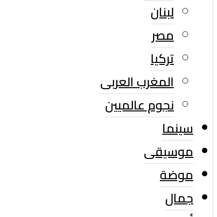
لبنان
مصر
تركيا
المغرب العربى
نجوم عالميين
سينما
موسيقى
موضة
جمال