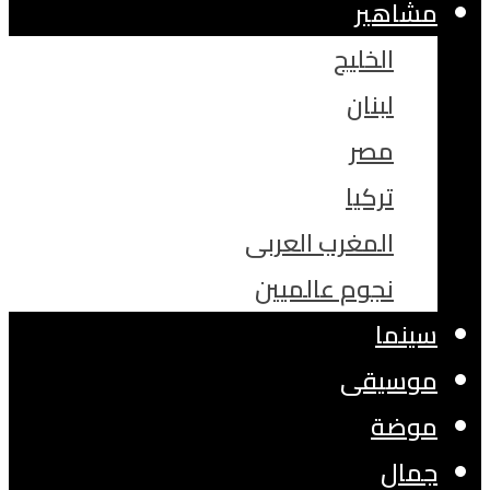
مشاهير
الخليج
لبنان
مصر
تركيا
المغرب العربى
نجوم عالميين
سينما
موسيقى
موضة
جمال