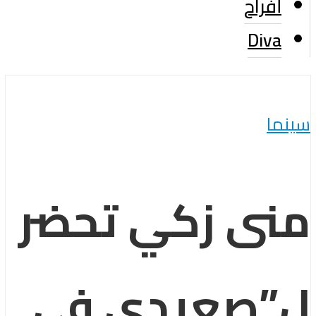
أفراح
Diva
سينما
منى زكي تحضر
ل”صعيدي في