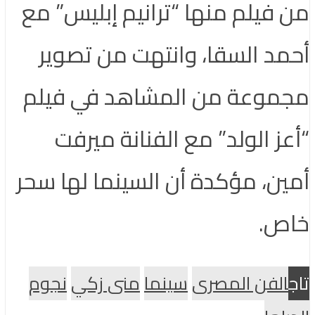
من فيلم منها “ترانيم إبليس” مع
أحمد السقا، وانتهت من تصوير
مجموعة من المشاهد في فيلم
“أعز الولد” مع الفنانة ميرفت
أمين، مؤكدة أن السينما لها سحر
خاص.
تاج
الفن المصرى
سينما
منى زكي
نجوم