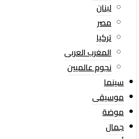
لبنان
مصر
تركيا
المغرب العربى
نجوم عالميين
سينما
موسيقى
موضة
جمال