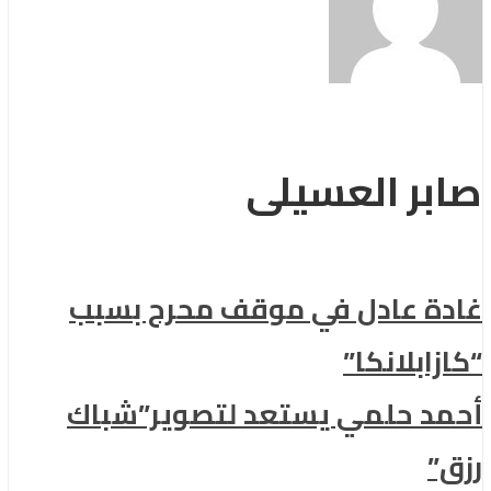
صابر العسيلى
غادة عادل في موقف محرج بسبب
“كازابلانكا”
أحمد حلمي يستعد لتصوير”شباك
رزق”