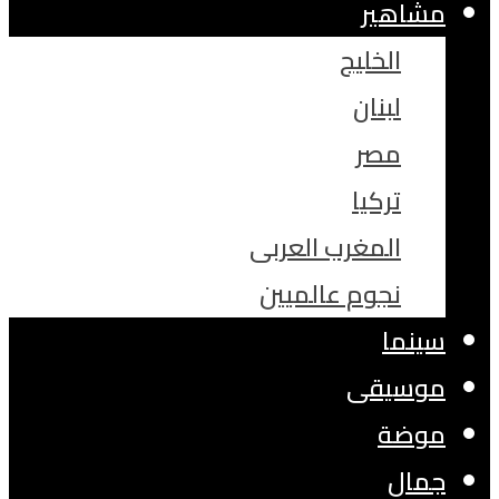
مشاهير
الخليج
لبنان
مصر
تركيا
المغرب العربى
نجوم عالميين
سينما
موسيقى
موضة
جمال