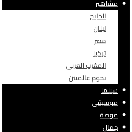
مشاهير
الخليج
لبنان
مصر
تركيا
المغرب العربى
نجوم عالميين
سينما
موسيقى
موضة
جمال