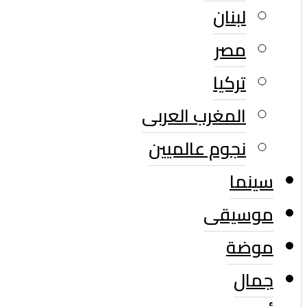
لبنان
مصر
تركيا
المغرب العربى
نجوم عالميين
سينما
موسيقى
موضة
جمال