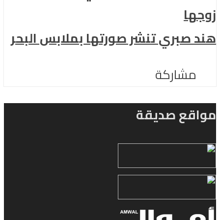
ها
 صبري تنشر صورتها بملابس البحر
مشاركة
قع صديقة