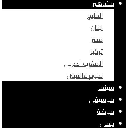
مشاهير
الخليج
لبنان
مصر
تركيا
المغرب العربى
نجوم عالميين
سينما
موسيقى
موضة
جمال