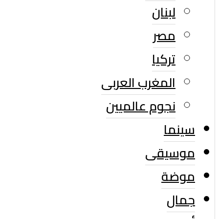
لبنان
مصر
تركيا
المغرب العربى
نجوم عالميين
سينما
موسيقى
موضة
جمال