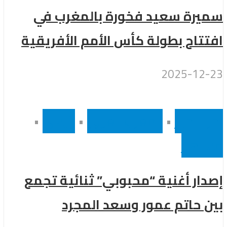
رة سعيد فخورة بالمغرب في
تاح بطولة كأس الأمم الأفريقية
2025-1
لاخبار
•
المغرب العربى
•
رئيسى
•
هير
ر أغنية “محبوبي” ثنائية تجمع
 حاتم عمور وسعد المجرد