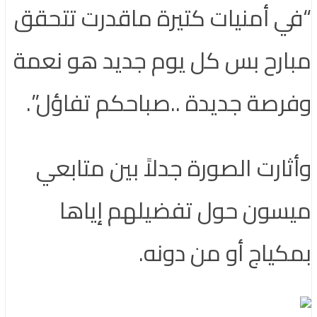
 أمنيات كتيرة ماقدرت تتحقق
رح بس كل يوم جديد هو نعمة
صة جديدة ..صباحكم تفاؤل”.
ارت الصورة جدلاً بين متابعي
ون حول تفضيلهم إياها
ياج أو من دونه.