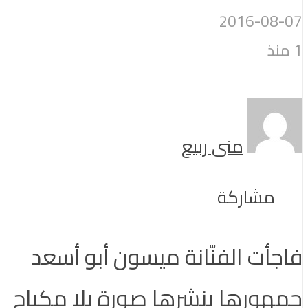
2016-0
منى ربيع
مشاركة
أت الفنّانة ميسون أبو أسعد
ورها بنشرها صورة بلا مكياج