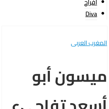
أفراح
Diva
رب العربى
سون أبو
عد تفاجىء