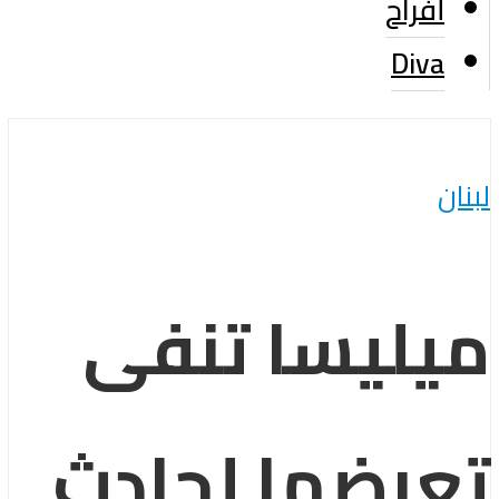
أفراح
Diva
لبنان
ميليسا تنفى
تعرضها لحادث