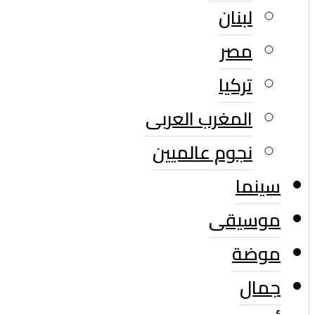
لبنان
مصر
تركيا
المغرب العربى
نجوم عالميين
سينما
موسيقى
موضة
جمال