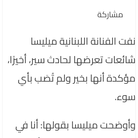
مشاركة
نفت الفنانة اللبنانية ميليسا
شائعات تعرضها لحادث سير، أخيرًا،
مؤكدة أنها بخير ولم تُصَب بأي
سوء.
وأوضحت ميليسا بقولها: أنا في