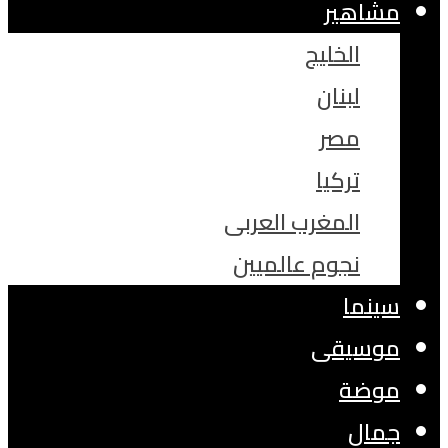
مشاهير
الخليج
لبنان
مصر
تركيا
المغرب العربى
نجوم عالميين
سينما
موسيقى
موضة
جمال