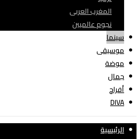
المغرب العربى
نجوم عالميين
سينما
موسيقى
موضة
جمال
أفراح
DIVA
الرئيسية