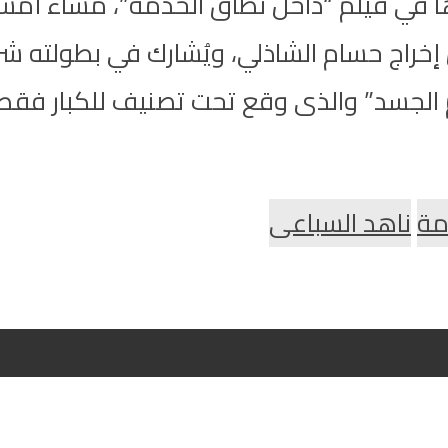
ا في فيلم “داخل نطاق الخدمة”، مساء أمس 
 إخراج حسام الشاذلي، ويُشارك في بطولته 
 الجسد” والذى وقع تحت تصنيف للكبار فقط، 
مة
ناهد السباعى