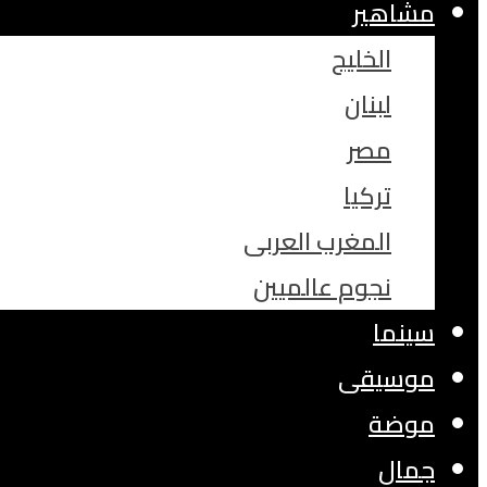
مشاهير
الخليج
لبنان
مصر
تركيا
المغرب العربى
نجوم عالميين
سينما
موسيقى
موضة
جمال