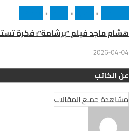
أخر الاخبار
•
رئيسى
•
سينما
•
مشاهير
هشام ماجد فيلم “برشامة”: فكرة تست
2026-04-04
عن الكاتب
مشاهدة جميع المقالات