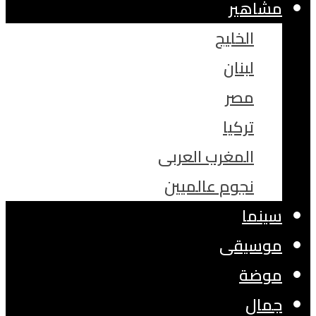
مشاهير
الخليج
لبنان
مصر
تركيا
المغرب العربى
نجوم عالميين
سينما
موسيقى
موضة
جمال