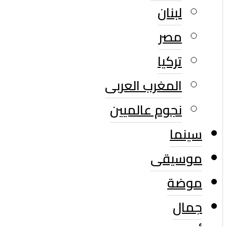
لبنان
مصر
تركيا
المغرب العربى
نجوم عالميين
سينما
موسيقى
موضة
جمال