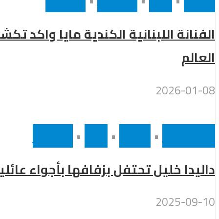
رئيسى
•
لبنان
•
مشاهير
•
منوعات
الفنانة اللبنانية الكندية مايا واكد ت
العالم
2026-01-08
اهم الاخبار
•
رئيسى
•
لبنان
•
مشاهير
داليدا خليل تحتفل بزفافها بأجواء عائلي
2025-09-10