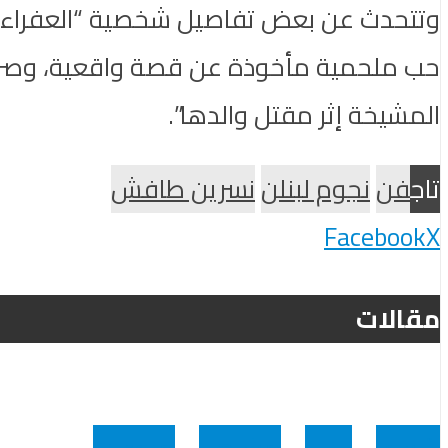
وتتحدث عن بعض تفاصيل شخصية “العفراء” ال
حب ملحمية مأخوذة عن قصة واقعية، وصراعاً ب
المشيخة إثر مقتل والدها”.
تاج
فن
نجوم لبنلن
نسرين طافش
Facebook
X
مقالات