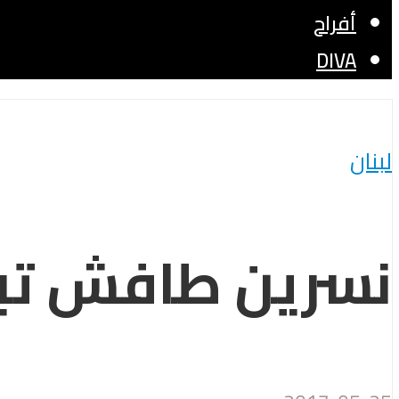
أفراح
DIVA
لبنان
نسرين طافش تبهر