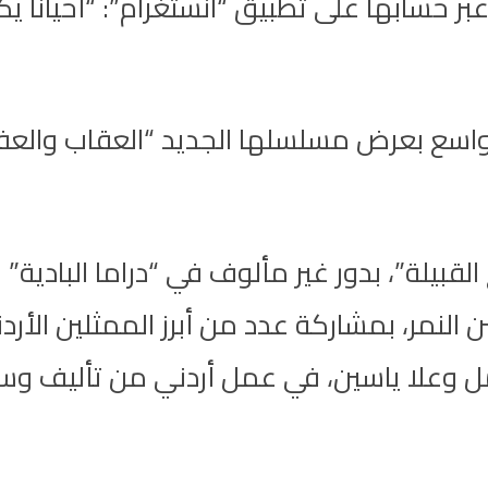
عبر حسابها على تطبيق “انستغرام”: “أحيانا يك
اسع بعرض مسلسلها الجديد “العقاب والعفراء
قبيلة”، بدور غير مألوف في “دراما البادية” 
لنمر، بمشاركة عدد من أبرز الممثلين الأر
مل وعلا ياسين، في عمل أردني من تأليف وسين