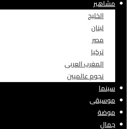
مشاهير
الخليج
لبنان
مصر
تركيا
المغرب العربى
نجوم عالميين
سينما
موسيقى
موضة
جمال