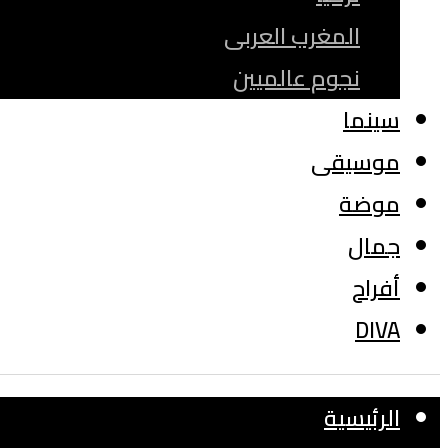
المغرب العربى
نجوم عالميين
سينما
موسيقى
موضة
جمال
أفراح
DIVA
الرئيسية