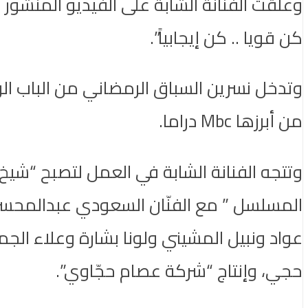
وعلّقت الفنانة الشابة على الفيديو المنشور 
كن قويا .. كن إيجابياً”.
وتدخل نسرين السباق الرمضاني من الباب الو
من أبرزها Mbc دراما.
وتتجه الفنانة الشابة في العمل لتصبح “شيخ ال
المسلسل ” مع الفنّان السعودي عبدالمحسن ا
عواد ونبيل المشيني ولونا بشارة وعلاء الج
حجي، وإنتاج “شركة عصام حجّاوي”.