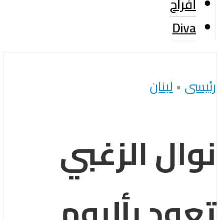
أفراح
Diva
رئيسى
•
لبنان
نوال الزغبي
تعود بألبوم