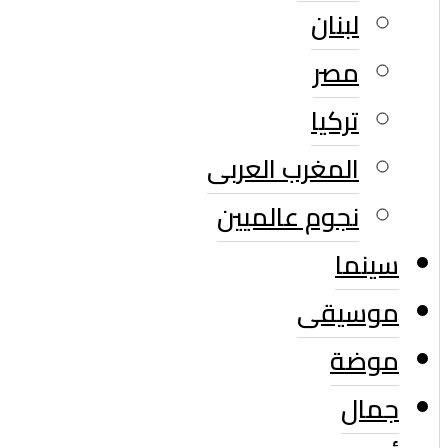
لبنان
مصر
تركيا
المغرب العربى
نجوم عالميين
سينما
موسيقى
موضة
جمال