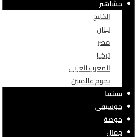
مشاهير
الخليج
لبنان
مصر
تركيا
المغرب العربى
نجوم عالميين
سينما
موسيقى
موضة
جمال