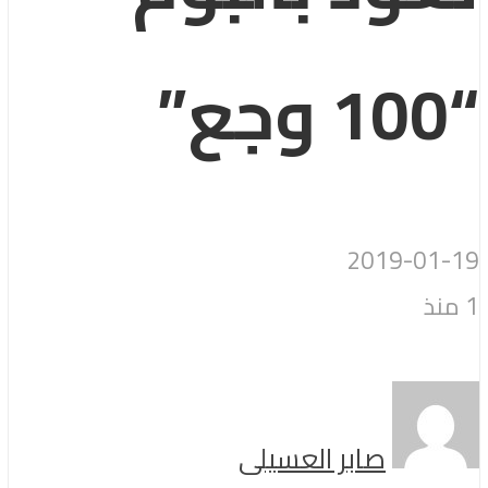
“100 وجع”
2019-01-19
1 منذ
صابر العسيلى