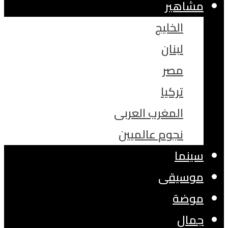
مشاهير
الخليج
لبنان
مصر
تركيا
المغرب العربى
نجوم عالميين
سينما
موسيقى
موضة
جمال