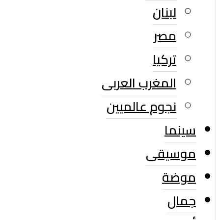
لبنان
مصر
تركيا
المغرب العربى
نجوم عالميين
سينما
موسيقى
موضة
جمال