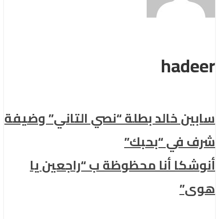
hadeer
سابين خالد بطلة “نصي التاني” وضيفة
شرف في “بحبك”
أنوشكا أنا محظوظة ب “راجعين يا
هوى”